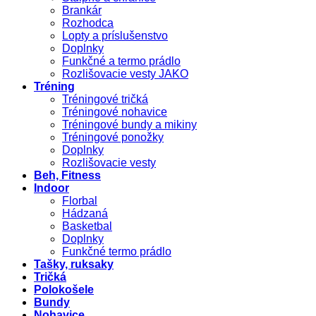
Brankár
Rozhodca
Lopty a príslušenstvo
Doplnky
Funkčné a termo prádlo
Rozlišovacie vesty JAKO
Tréning
Tréningové tričká
Tréningové nohavice
Tréningové bundy a mikiny
Tréningové ponožky
Doplnky
Rozlišovacie vesty
Beh, Fitness
Indoor
Florbal
Hádzaná
Basketbal
Doplnky
Funkčné termo prádlo
Tašky, ruksaky
Tričká
Polokošele
Bundy
Nohavice