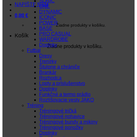
SONIC
NAPÍŠTE NÁM
ONE
DYNAMIC
0,00
€
ICONIC
POWER
Žiadne produkty v košíku.
BASE
PRO CASUAL
Košík
WARDROBE
Doplnky
Žiadne produkty v košíku.
Futbal
Dresy
Trenírky
Štulpne a chrániče
Brankár
Rozhodca
Lopty a príslušenstvo
Doplnky
Funkčné a termo prádlo
Rozlišovacie vesty JAKO
Tréning
Tréningové tričká
Tréningové nohavice
Tréningové bundy a mikiny
Tréningové ponožky
Doplnky