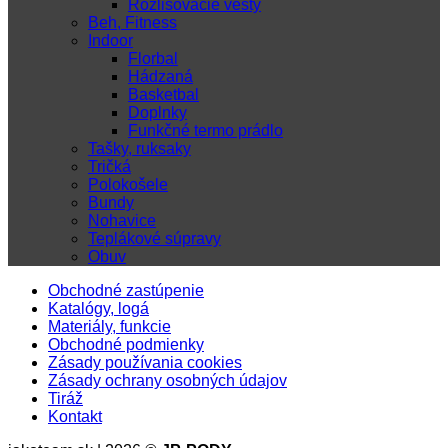
Rozlišovacie vesty
Beh, Fitness
Indoor
Florbal
Hádzaná
Basketbal
Doplnky
Funkčné termo prádlo
Tašky, ruksaky
Tričká
Polokošele
Bundy
Nohavice
Teplákové súpravy
Obuv
Obchodné zastúpenie
Katalógy, logá
Materiály, funkcie
Obchodné podmienky
Zásady používania cookies
Zásady ochrany osobných údajov
Tiráž
Kontakt