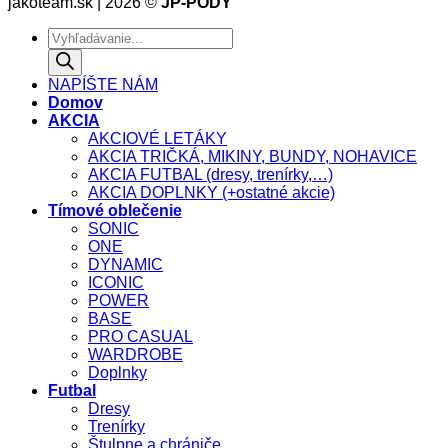
jakoteam.sk | 2026 ©
JP-PODY
Products
search
NAPÍŠTE NÁM
Domov
AKCIA
AKCIOVÉ LETÁKY
AKCIA TRIČKÁ, MIKINY, BUNDY, NOHAVICE
AKCIA FUTBAL (dresy, trenírky,…)
AKCIA DOPLNKY (+ostatné akcie)
Tímové oblečenie
SONIC
ONE
DYNAMIC
ICONIC
POWER
BASE
PRO CASUAL
WARDROBE
Doplnky
Futbal
Dresy
Trenírky
Štulpne a chrániče