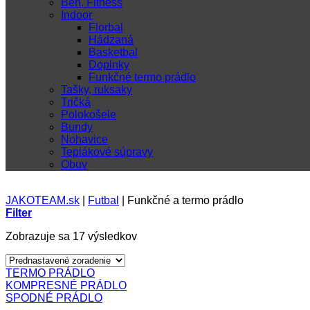
Beh, Fitness
Indoor
Florbal
Hádzaná
Basketbal
Doplnky
Funkčné termo prádlo
Tašky, ruksaky
Tričká
Polokošele
Bundy
Nohavice
Teplákové súpravy
Obuv
JAKOTEAM.sk
|
Futbal
|
Funkčné a termo prádlo
Filter
Zobrazuje sa 17 výsledkov
TERMO PRÁDLO
KOMPRESNÉ PRÁDLO
SPODNÉ PRÁDLO