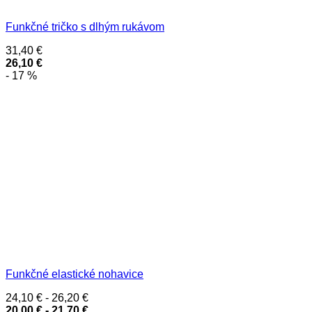
Funkčné tričko s dlhým rukávom
31,40
€
26,10
€
- 17 %
Funkčné elastické nohavice
24,10
€
-
26,20
€
20,00
€
-
21,70
€