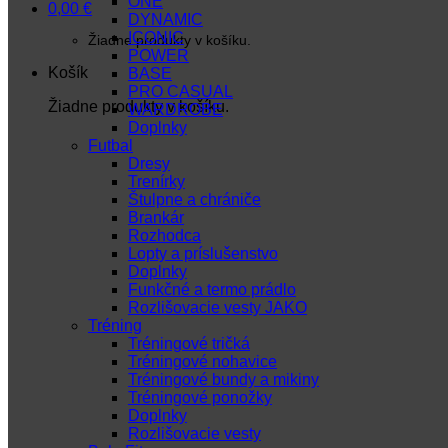
ONE
0,00
€
DYNAMIC
ICONIC
Žiadne produkty v košíku.
POWER
Košík
BASE
PRO CASUAL
Žiadne produkty v košíku.
WARDROBE
Doplnky
Futbal
Dresy
Trenírky
Štulpne a chrániče
Brankár
Rozhodca
Lopty a príslušenstvo
Doplnky
Funkčné a termo prádlo
Rozlišovacie vesty JAKO
Tréning
Tréningové tričká
Tréningové nohavice
Tréningové bundy a mikiny
Tréningové ponožky
Doplnky
Rozlišovacie vesty