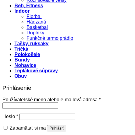
Rozlišovacie vesty
Beh, Fitness
Indoor
Florbal
Hádzaná
Basketbal
Doplnky
Funkčné termo prádlo
Tašky, ruksaky
Tričká
Polokošele
Bundy
Nohavice
Teplákové súpravy
Obuv
Prihlásenie
Povinné
Používateľské meno alebo e-mailová adresa
*
Povinné
Heslo
*
Zapamätať si ma
Prihlásiť