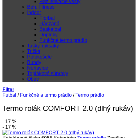
Rozlišovacie vesty
Beh, Fitness
Indoor
Florbal
Hádzaná
Basketbal
Doplnky
Funkčné termo prádlo
Tašky, ruksaky
Tričká
Polokošele
Bundy
Nohavice
Teplákové súpravy
Obuv
Filter
Futbal
/
Funkčné a termo prádlo
/
Termo prádlo
Termo rolák COMFORT 2.0 (dlhý rukáv)
- 17 %
- 17 %