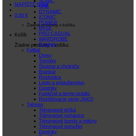
SONIC
NAPÍŠTE NÁM
ONE
DYNAMIC
0,00
€
ICONIC
POWER
Žiadne produkty v košíku.
BASE
PRO CASUAL
Košík
WARDROBE
Doplnky
Žiadne produkty v košíku.
Futbal
Dresy
Trenírky
Štulpne a chrániče
Brankár
Rozhodca
Lopty a príslušenstvo
Doplnky
Funkčné a termo prádlo
Rozlišovacie vesty JAKO
Tréning
Tréningové tričká
Tréningové nohavice
Tréningové bundy a mikiny
Tréningové ponožky
Doplnky