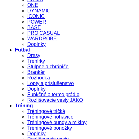
ONE
DYNAMIC
ICONIC
POWER
BASE
PRO CASUAL
WARDROBE
Doplnky
Futbal
Dresy
Trenírky
Štulpne a chrániče
Brankár
Rozhodca
Lopty a príslušenstvo
Doplnky
Funkčné a termo prádlo
Rozlišovacie vesty JAKO
Tréning
Tréningové tričká
Tréningové nohavice
Tréningové bundy a mikiny
Tréningové ponožky
Doplnky