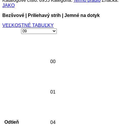
Katalógové číslo:
6955
Kategória:
Termo prádlo
Značka:
JAKO
Bezšvové | Priliehavý strih | Jemné na dotyk
VEĽKOSTNÉ TABUĽKY
00
01
Odtieň
04