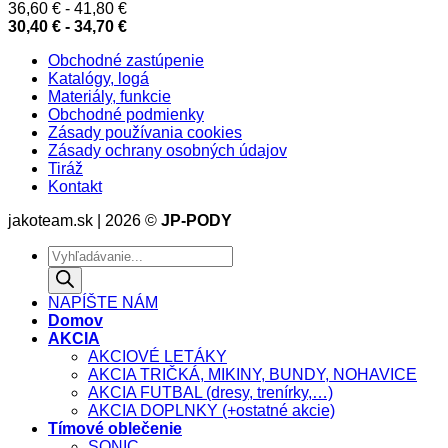
36,60
€
-
41,80
€
30,40
€
-
34,70
€
Obchodné zastúpenie
Katalógy, logá
Materiály, funkcie
Obchodné podmienky
Zásady používania cookies
Zásady ochrany osobných údajov
Tiráž
Kontakt
jakoteam.sk | 2026 ©
JP-PODY
Products
search
NAPÍŠTE NÁM
Domov
AKCIA
AKCIOVÉ LETÁKY
AKCIA TRIČKÁ, MIKINY, BUNDY, NOHAVICE
AKCIA FUTBAL (dresy, trenírky,…)
AKCIA DOPLNKY (+ostatné akcie)
Tímové oblečenie
SONIC