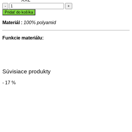
množstvo
Termo
Pridať do košíka
rolák
COMFORT
Materiál :
100% polyamid
2.0
(dlhý
rukáv)
Funkcie materiálu:
Súvisiace produkty
- 17 %