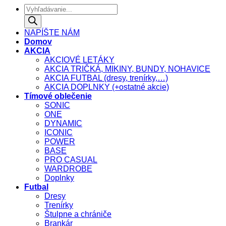
Products
search
NAPÍŠTE NÁM
Domov
AKCIA
AKCIOVÉ LETÁKY
AKCIA TRIČKÁ, MIKINY, BUNDY, NOHAVICE
AKCIA FUTBAL (dresy, trenírky,…)
AKCIA DOPLNKY (+ostatné akcie)
Tímové oblečenie
SONIC
ONE
DYNAMIC
ICONIC
POWER
BASE
PRO CASUAL
WARDROBE
Doplnky
Futbal
Dresy
Trenírky
Štulpne a chrániče
Brankár