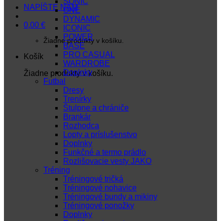
SONIC
NAPÍŠTE NÁM
ONE
DYNAMIC
0,00
€
ICONIC
POWER
Žiadne produkty v košíku.
BASE
PRO CASUAL
Košík
WARDROBE
Doplnky
Žiadne produkty v košíku.
Futbal
Dresy
Trenírky
Štulpne a chrániče
Brankár
Rozhodca
Lopty a príslušenstvo
Doplnky
Funkčné a termo prádlo
Rozlišovacie vesty JAKO
Tréning
Tréningové tričká
Tréningové nohavice
Tréningové bundy a mikiny
Tréningové ponožky
Doplnky