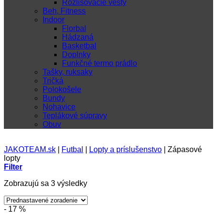
Rozlišovacie vesty
Beh, Fitness
Indoor
Florbal
Hádzaná
Basketbal
Doplnky
Funkčné termo prádlo
Tašky, ruksaky
Tričká
Polokošele
Bundy
Nohavice
Teplákové súpravy
Obuv
JAKOTEAM.sk
|
Futbal
|
Lopty a príslušenstvo
|
Zápasové
lopty
Filter
Zobrazujú sa 3 výsledky
- 17 %