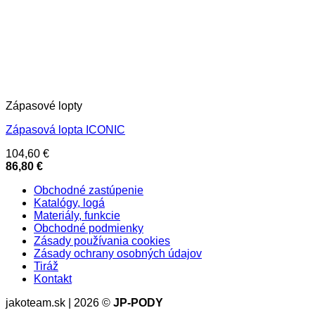
Zápasové lopty
Zápasová lopta ICONIC
104,60
€
86,80
€
Obchodné zastúpenie
Katalógy, logá
Materiály, funkcie
Obchodné podmienky
Zásady používania cookies
Zásady ochrany osobných údajov
Tiráž
Kontakt
jakoteam.sk | 2026 ©
JP-PODY