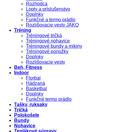
Rozhodca
Lopty a príslušenstvo
Doplnky
Funkčné a termo prádlo
Rozlišovacie vesty JAKO
Tréning
Tréningové tričká
Tréningové nohavice
Tréningové bundy a mikiny
Tréningové ponožky
Doplnky
Rozlišovacie vesty
Beh, Fitness
Indoor
Florbal
Hádzaná
Basketbal
Doplnky
Funkčné termo prádlo
Tašky, ruksaky
Tričká
Polokošele
Bundy
Nohavice
Teplákové súpravy