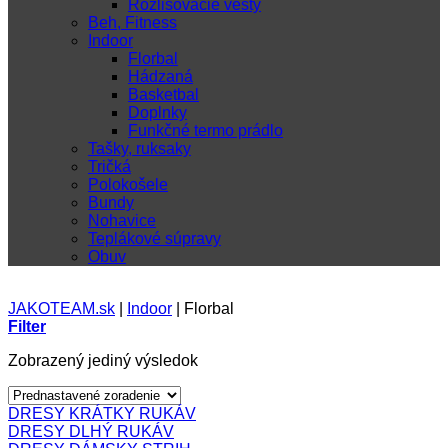
Rozlišovacie vesty
Beh, Fitness
Indoor
Florbal
Hádzaná
Basketbal
Doplnky
Funkčné termo prádlo
Tašky, ruksaky
Tričká
Polokošele
Bundy
Nohavice
Teplákové súpravy
Obuv
JAKOTEAM.sk
|
Indoor
|
Florbal
Filter
Zobrazený jediný výsledok
DRESY KRÁTKY RUKÁV
DRESY DLHÝ RUKÁV