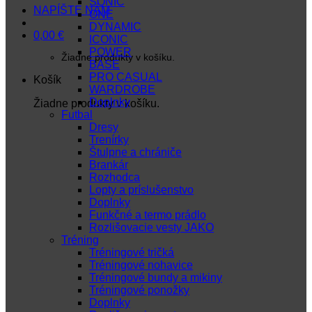
SONIC
NAPÍŠTE NÁM
ONE
DYNAMIC
0,00
€
ICONIC
POWER
Žiadne produkty v košíku.
BASE
PRO CASUAL
Košík
WARDROBE
Doplnky
Žiadne produkty v košíku.
Futbal
Dresy
Trenírky
Štulpne a chrániče
Brankár
Rozhodca
Lopty a príslušenstvo
Doplnky
Funkčné a termo prádlo
Rozlišovacie vesty JAKO
Tréning
Tréningové tričká
Tréningové nohavice
Tréningové bundy a mikiny
Tréningové ponožky
Doplnky