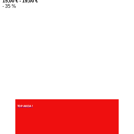
15,00
€
-
19,00
€
- 35 %
TOP AKCIA !