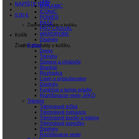
ONE
NAPÍŠTE NÁM
DYNAMIC
ICONIC
0,00
€
POWER
BASE
Žiadne produkty v košíku.
PRO CASUAL
WARDROBE
Košík
Doplnky
Futbal
Žiadne produkty v košíku.
Dresy
Trenírky
Štulpne a chrániče
Brankár
Rozhodca
Lopty a príslušenstvo
Doplnky
Funkčné a termo prádlo
Rozlišovacie vesty JAKO
Tréning
Tréningové tričká
Tréningové nohavice
Tréningové bundy a mikiny
Tréningové ponožky
Doplnky
Rozlišovacie vesty