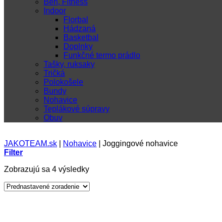
Beh, Fitness
Indoor
Florbal
Hádzaná
Basketbal
Doplnky
Funkčné termo prádlo
Tašky, ruksaky
Tričká
Polokošele
Bundy
Nohavice
Teplákové súpravy
Obuv
JAKOTEAM.sk
|
Nohavice
|
Joggingové nohavice
Filter
Zobrazujú sa 4 výsledky