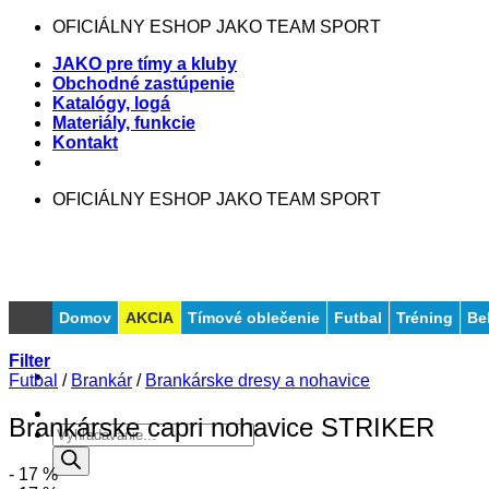
Skip
OFICIÁLNY ESHOP JAKO TEAM SPORT
to
JAKO pre tímy a kluby
content
Obchodné zastúpenie
Katalógy, logá
Materiály, funkcie
Kontakt
OFICIÁLNY ESHOP JAKO TEAM SPORT
Domov
AKCIA
Tímové oblečenie
Futbal
Tréning
Be
Filter
Futbal
/
Brankár
/
Brankárske dresy a nohavice
Brankárske capri nohavice STRIKER
Products
search
- 17 %