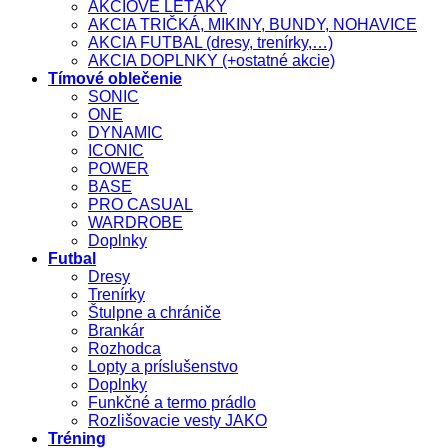
AKCIOVÉ LETÁKY
AKCIA TRIČKÁ, MIKINY, BUNDY, NOHAVICE
AKCIA FUTBAL (dresy, trenírky,…)
AKCIA DOPLNKY (+ostatné akcie)
Tímové oblečenie
SONIC
ONE
DYNAMIC
ICONIC
POWER
BASE
PRO CASUAL
WARDROBE
Doplnky
Futbal
Dresy
Trenírky
Štulpne a chrániče
Brankár
Rozhodca
Lopty a príslušenstvo
Doplnky
Funkčné a termo prádlo
Rozlišovacie vesty JAKO
Tréning