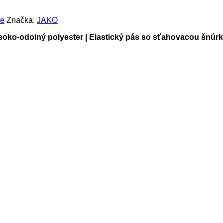
ce
Značka:
JAKO
soko-odolný polyester | Elastický pás so sťahovacou šnúr