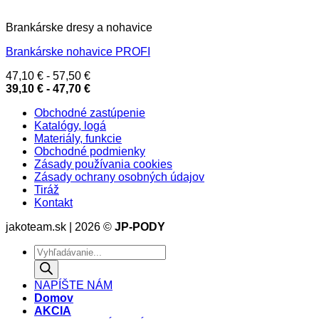
Brankárske dresy a nohavice
Brankárske nohavice PROFI
47,10
€
-
57,50
€
39,10
€
-
47,70
€
Obchodné zastúpenie
Katalógy, logá
Materiály, funkcie
Obchodné podmienky
Zásady používania cookies
Zásady ochrany osobných údajov
Tiráž
Kontakt
jakoteam.sk | 2026 ©
JP-PODY
Products
search
NAPÍŠTE NÁM
Domov
AKCIA