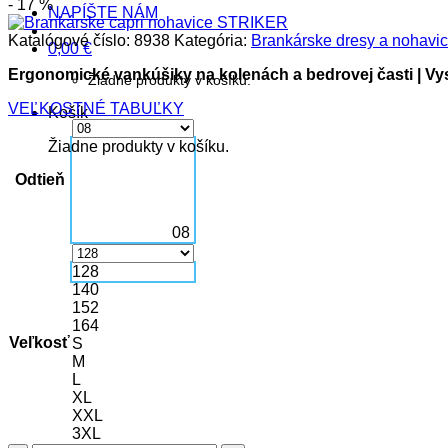
- 17 %
NAPÍŠTE NÁM
Katalógové číslo:
8938
Kategória:
Brankárske dresy a nohavi
0,00
€
Ergonomické vankúšiky na kolenách a bedrovej časti | Vy
Žiadne produkty v košíku.
VEĽKOSTNÉ TABUĽKY
Košík
Žiadne produkty v košíku.
Odtieň
08
128
140
152
164
Veľkosť
S
M
L
XL
XXL
3XL