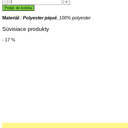
množstvo
Brankárske
Pridať do košíka
capri
nohavice
Materiál :
Polyester piqué
, 100% polyester
STRIKER
Súvisiace produkty
- 17 %