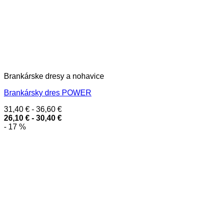
Brankárske dresy a nohavice
Brankársky dres POWER
31,40
€
-
36,60
€
26,10
€
-
30,40
€
- 17 %