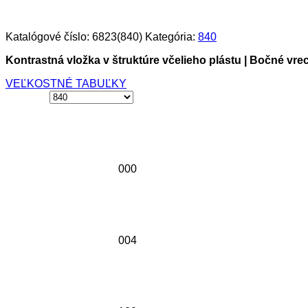
Katalógové číslo:
6823(840)
Kategória:
840
Kontrastná vložka v štruktúre včelieho plástu | Bočné v
VEĽKOSTNÉ TABUĽKY
000
004