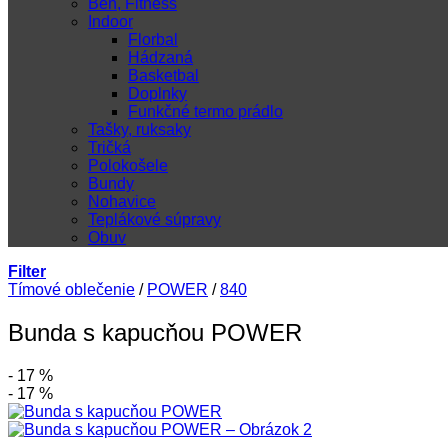
Beh, Fitness
Indoor
Florbal
Hádzaná
Basketbal
Doplnky
Funkčné termo prádlo
Tašky, ruksaky
Tričká
Polokošele
Bundy
Nohavice
Teplákové súpravy
Obuv
Filter
Tímové oblečenie
/
POWER
/
840
Bunda s kapucňou POWER
- 17 %
- 17 %