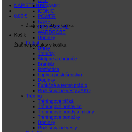
ONE
NAPÍŠTE NÁM
DYNAMIC
ICONIC
0,00
€
POWER
BASE
Žiadne produkty v košíku.
PRO CASUAL
WARDROBE
Košík
Doplnky
Futbal
Žiadne produkty v košíku.
Dresy
Trenírky
Štulpne a chrániče
Brankár
Rozhodca
Lopty a príslušenstvo
Doplnky
Funkčné a termo prádlo
Rozlišovacie vesty JAKO
Tréning
Tréningové tričká
Tréningové nohavice
Tréningové bundy a mikiny
Tréningové ponožky
Doplnky
Rozlišovacie vesty