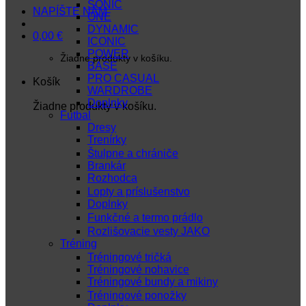
SONIC
NAPÍŠTE NÁM
ONE
DYNAMIC
0,00
€
ICONIC
POWER
Žiadne produkty v košíku.
BASE
PRO CASUAL
Košík
WARDROBE
Doplnky
Žiadne produkty v košíku.
Futbal
Dresy
Trenírky
Štulpne a chrániče
Brankár
Rozhodca
Lopty a príslušenstvo
Doplnky
Funkčné a termo prádlo
Rozlišovacie vesty JAKO
Tréning
Tréningové tričká
Tréningové nohavice
Tréningové bundy a mikiny
Tréningové ponožky