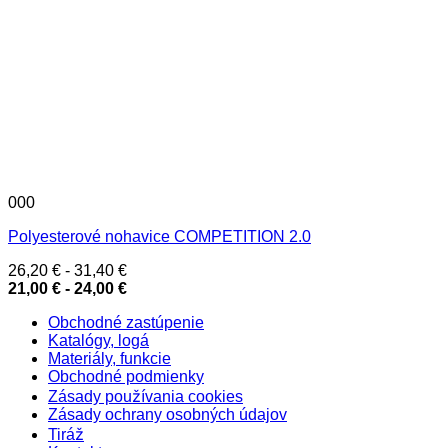
000
Polyesterové nohavice COMPETITION 2.0
26,20
€
-
31,40
€
21,00
€
-
24,00
€
Obchodné zastúpenie
Katalógy, logá
Materiály, funkcie
Obchodné podmienky
Zásady používania cookies
Zásady ochrany osobných údajov
Tiráž