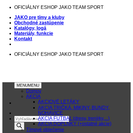
Skip
OFICIÁLNY ESHOP JAKO TEAM SPORT
to
JAKO pre tímy a kluby
content
Obchodné zastúpenie
Katalógy, logá
Materiály, funkcie
Kontakt
OFICIÁLNY ESHOP JAKO TEAM SPORT
MENU
MENU
Domov
AKCIA
AKCIOVÉ LETÁKY
AKCIA TRIČKÁ, MIKINY, BUNDY,
NOHAVICE
Products
AKCIA FUTBAL (dresy, trenírky,...)
search
AKCIA DOPLNKY (+ostatné akcie)
Tímové oblečenie