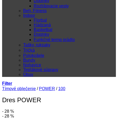
Doplnky
Rozlišovacie vesty
Beh, Fitness
Indoor
Florbal
Hádzaná
Basketbal
Doplnky
Funkčné termo prádlo
Tašky, ruksaky
Tričká
Polokošele
Bundy
Nohavice
Teplákové súpravy
Obuv
Filter
Tímové oblečenie
/
POWER
/
100
Dres POWER
- 28 %
- 28 %