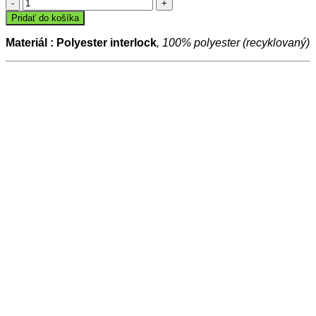
množstvo
Dres
Pridať do košíka
POWER
Materiál : Polyester interlock
, 100% polyester (recyklovaný)