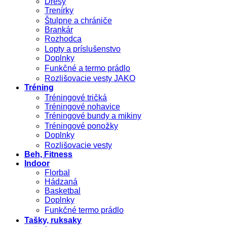
Dresy
Trenírky
Štulpne a chrániče
Brankár
Rozhodca
Lopty a príslušenstvo
Doplnky
Funkčné a termo prádlo
Rozlišovacie vesty JAKO
Tréning
Tréningové tričká
Tréningové nohavice
Tréningové bundy a mikiny
Tréningové ponožky
Doplnky
Rozlišovacie vesty
Beh, Fitness
Indoor
Florbal
Hádzaná
Basketbal
Doplnky
Funkčné termo prádlo
Tašky, ruksaky