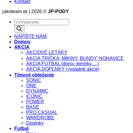
Kontakt
jakoteam.sk | 2026 ©
JP-PODY
Products
search
NAPÍŠTE NÁM
Domov
AKCIA
AKCIOVÉ LETÁKY
AKCIA TRIČKÁ, MIKINY, BUNDY, NOHAVICE
AKCIA FUTBAL (dresy, trenírky,…)
AKCIA DOPLNKY (+ostatné akcie)
Tímové oblečenie
SONIC
ONE
DYNAMIC
ICONIC
POWER
BASE
PRO CASUAL
WARDROBE
Doplnky
Futbal