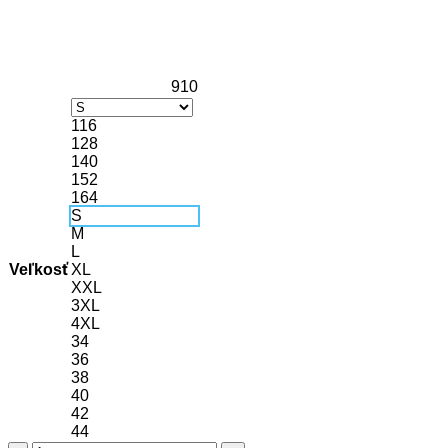
910
116
128
140
152
164
S
M
L
Veľkosť
XL
XXL
3XL
4XL
34
36
38
40
42
44