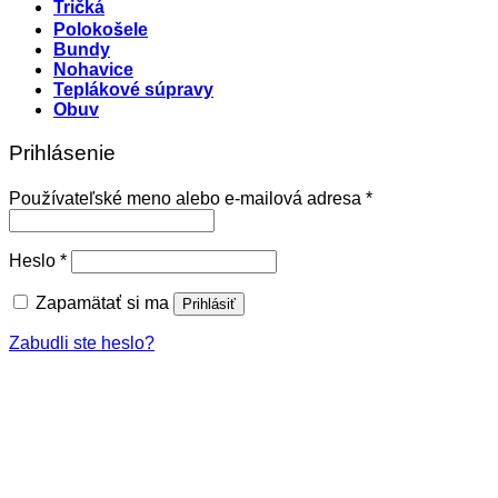
Tričká
Polokošele
Bundy
Nohavice
Teplákové súpravy
Obuv
Prihlásenie
Povinné
Používateľské meno alebo e-mailová adresa
*
Povinné
Heslo
*
Zapamätať si ma
Prihlásiť
Zabudli ste heslo?