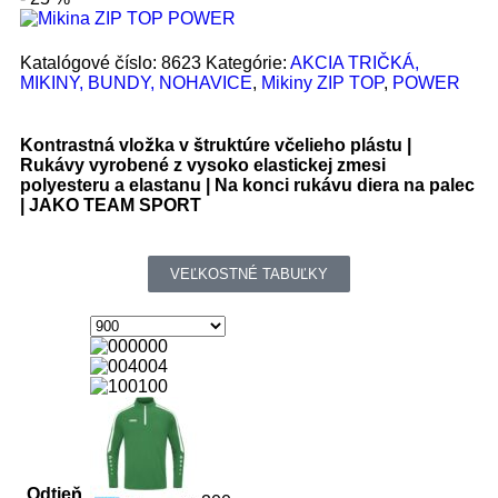
Katalógové číslo:
8623
Kategórie:
AKCIA TRIČKÁ,
MIKINY, BUNDY, NOHAVICE
,
Mikiny ZIP TOP
,
POWER
Kontrastná vložka v štruktúre včelieho plástu |
Rukávy vyrobené z vysoko elastickej zmesi
polyesteru a elastanu | Na konci rukávu diera na palec
| JAKO TEAM SPORT
VEĽKOSTNÉ TABUĽKY
000
004
100
Odtieň