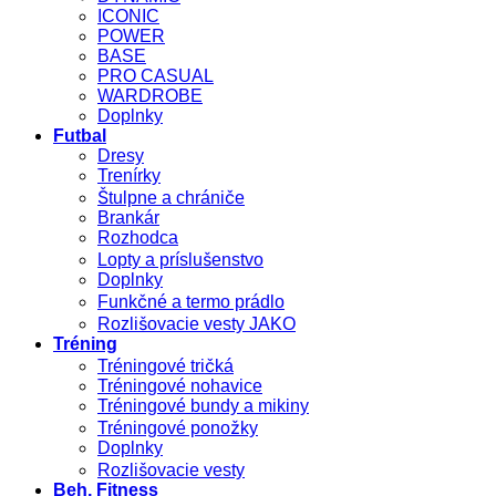
ICONIC
POWER
BASE
PRO CASUAL
WARDROBE
Doplnky
Futbal
Dresy
Trenírky
Štulpne a chrániče
Brankár
Rozhodca
Lopty a príslušenstvo
Doplnky
Funkčné a termo prádlo
Rozlišovacie vesty JAKO
Tréning
Tréningové tričká
Tréningové nohavice
Tréningové bundy a mikiny
Tréningové ponožky
Doplnky
Rozlišovacie vesty
Beh, Fitness