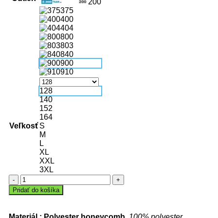
200
375
400
404
800
803
840
900
910
128
140
152
164
Veľkosť
S
M
L
XL
XXL
3XL
Pridať do košíka
Materiál : Polyester honeycomb
, 100% polyester