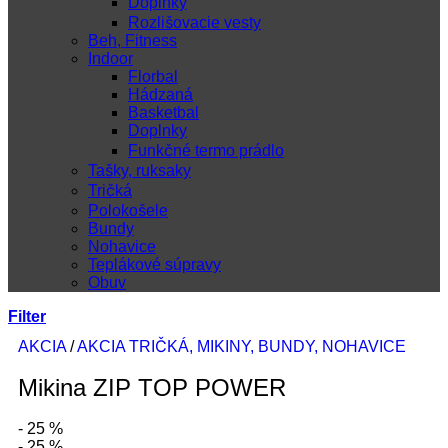
Doplnky
Rozlišovacie vesty
Beh, Fitness
Indoor
Florbal
Hádzaná
Basketbal
Doplnky
Funkčné termo prádlo
Tašky, ruksaky
Tričká
Polokošele
Bundy
Nohavice
Teplákové súpravy
Obuv
Filter
AKCIA
/
AKCIA TRIČKÁ, MIKINY, BUNDY, NOHAVICE
Mikina ZIP TOP POWER
- 25 %
- 25 %