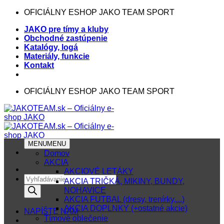
OFICIÁLNY ESHOP JAKO TEAM SPORT
JAKO pre tímy a kluby
Obchodné zastúpenie
Katalógy, logá
Materiály, funkcie
Kontakt
OFICIÁLNY ESHOP JAKO TEAM SPORT
MENU
MENU
Domov
AKCIA
AKCIOVÉ LETÁKY
AKCIA TRIČKÁ, MIKINY, BUNDY,
NOHAVICE
AKCIA FUTBAL (dresy, trenírky,...)
AKCIA DOPLNKY (+ostatné akcie)
NAPÍŠTE NÁM
Tímové oblečenie