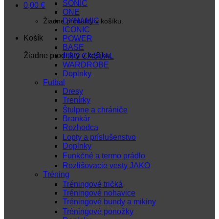
SONIC
0,00
€
ONE
DYNAMIC
Žiadne produkty v košíku.
ICONIC
Košík
POWER
BASE
Žiadne produkty v košíku.
PRO CASUAL
WARDROBE
Doplnky
Futbal
Dresy
Trenírky
Štulpne a chrániče
Brankár
Rozhodca
Lopty a príslušenstvo
Doplnky
Funkčné a termo prádlo
Rozlišovacie vesty JAKO
Tréning
Tréningové tričká
Tréningové nohavice
Tréningové bundy a mikiny
Tréningové ponožky