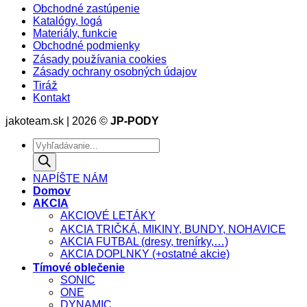
Obchodné zastúpenie
Katalógy, logá
Materiály, funkcie
Obchodné podmienky
Zásady používania cookies
Zásady ochrany osobných údajov
Tiráž
Kontakt
jakoteam.sk | 2026 ©
JP-PODY
NAPÍŠTE NÁM
Domov
AKCIA
AKCIOVÉ LETÁKY
AKCIA TRIČKÁ, MIKINY, BUNDY, NOHAVICE
AKCIA FUTBAL (dresy, trenírky,…)
AKCIA DOPLNKY (+ostatné akcie)
Tímové oblečenie
SONIC
ONE
DYNAMIC