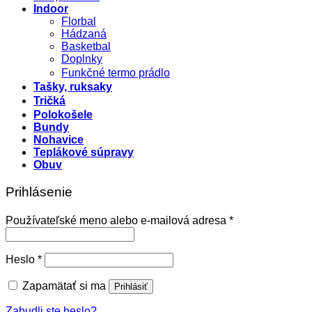
Indoor
Florbal
Hádzaná
Basketbal
Doplnky
Funkčné termo prádlo
Tašky, ruksaky
Tričká
Polokošele
Bundy
Nohavice
Teplákové súpravy
Obuv
Prihlásenie
Používateľské meno alebo e-mailová adresa
*
Heslo
*
Zapamätať si ma
Prihlásiť
Zabudli ste heslo?