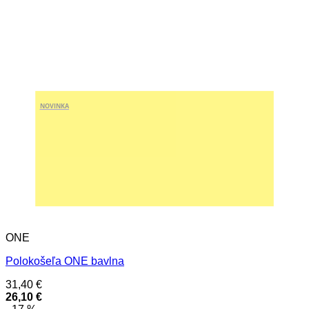
NOVINKA
ONE
Polokošeľa ONE bavlna
31,40
€
26,10
€