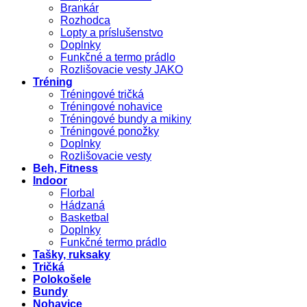
Brankár
Rozhodca
Lopty a príslušenstvo
Doplnky
Funkčné a termo prádlo
Rozlišovacie vesty JAKO
Tréning
Tréningové tričká
Tréningové nohavice
Tréningové bundy a mikiny
Tréningové ponožky
Doplnky
Rozlišovacie vesty
Beh, Fitness
Indoor
Florbal
Hádzaná
Basketbal
Doplnky
Funkčné termo prádlo
Tašky, ruksaky
Tričká
Polokošele
Bundy
Nohavice