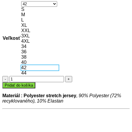
S
M
L
XL
XXL
3XL
Veľkosť
4XL
34
36
38
40
42
44
množstvo
Polokošeľa
Pridať do košíka
PRO
CASUAL
Materiál : Polyester stretch jersey
, 90% Polyester (72%
recyklovaného), 10% Elastan