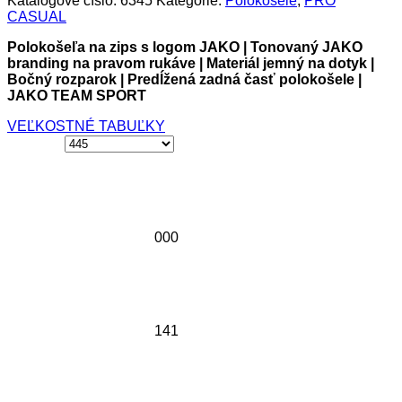
Katalógové číslo:
6345
Kategórie:
Polokošele
,
PRO
CASUAL
Polokošeľa na zips s logom JAKO | Tonovaný JAKO
branding na pravom rukáve | Materiál jemný na dotyk |
Bočný rozparok | Predĺžená zadná časť polokošele |
JAKO TEAM SPORT
VEĽKOSTNÉ TABUĽKY
000
141