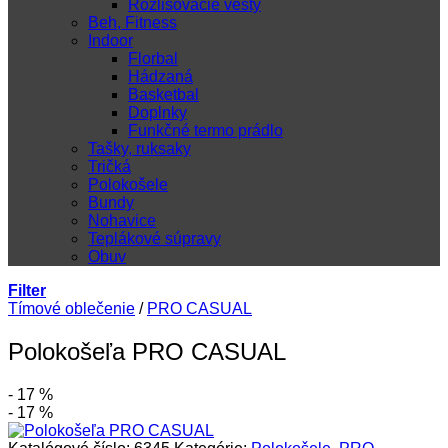
Rozlišovacie vesty
Beh, Fitness
Indoor
Florbal
Hádzaná
Basketbal
Doplnky
Funkčné termo prádlo
Tašky, ruksaky
Tričká
Polokošele
Bundy
Nohavice
Teplákové súpravy
Obuv
Filter
Tímové oblečenie
/
PRO CASUAL
Polokošeľa PRO CASUAL
- 17 %
- 17 %