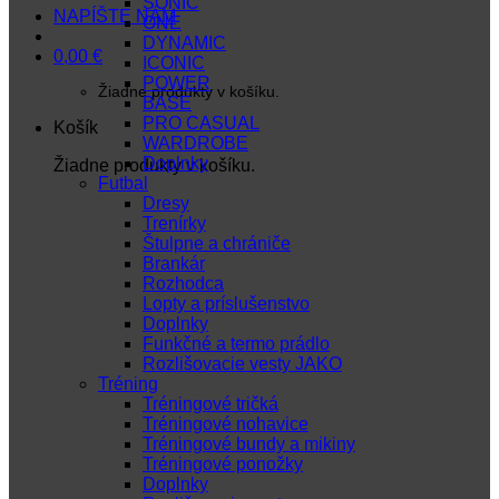
SONIC
NAPÍŠTE NÁM
ONE
DYNAMIC
0,00
€
ICONIC
POWER
Žiadne produkty v košíku.
BASE
PRO CASUAL
Košík
WARDROBE
Doplnky
Žiadne produkty v košíku.
Futbal
Dresy
Trenírky
Štulpne a chrániče
Brankár
Rozhodca
Lopty a príslušenstvo
Doplnky
Funkčné a termo prádlo
Rozlišovacie vesty JAKO
Tréning
Tréningové tričká
Tréningové nohavice
Tréningové bundy a mikiny
Tréningové ponožky
Doplnky