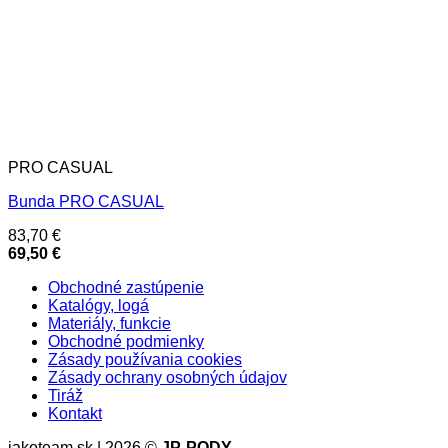
PRO CASUAL
Bunda PRO CASUAL
83,70
€
69,50
€
Obchodné zastúpenie
Katalógy, logá
Materiály, funkcie
Obchodné podmienky
Zásady používania cookies
Zásady ochrany osobných údajov
Tiráž
Kontakt
jakoteam.sk | 2026 ©
JP-PODY