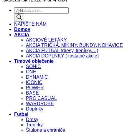
Products
search
NAPÍŠTE NÁM
Domov
AKCIA
AKCIOVÉ LETÁKY
AKCIA TRIČKÁ, MIKINY, BUNDY, NOHAVICE
AKCIA FUTBAL (dresy, trenírky,…)
AKCIA DOPLNKY (+ostatné akcie)
Tímové oblečenie
SONIC
ONE
DYNAMIC
ICONIC
POWER
BASE
PRO CASUAL
WARDROBE
Doplnky
Futbal
Dresy
Trenírky
Štulpne a chrániče