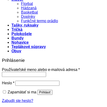
Florbal
Hádzaná
Basketbal
Doplnky
Funkčné termo prádlo
Tašky, ruksaky
Tričká
Polokošele
Bundy
Nohavice
Teplákové súpravy
Obuv
Prihlásenie
Povinné
Používateľské meno alebo e-mailová adresa
*
Povinné
Heslo
*
Zapamätať si ma
Prihlásiť
Zabudli ste heslo?