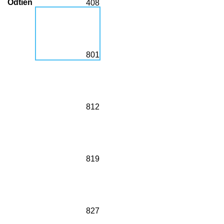
Odtieň
408
801
812
819
827