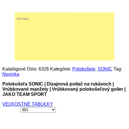
NOVINKA
Katalógové číslo:
6326
Kategórie:
Polokošele
,
SONIC
Tag:
Novinka
Polokošeľa SONIC | Dizajnová potlač na rukávoch |
Vrúbkované manžety | Vrúbkovaný polokošeľový golier |
JAKO TEAM SPORT
VEĽKOSTNÉ TABUĽKY