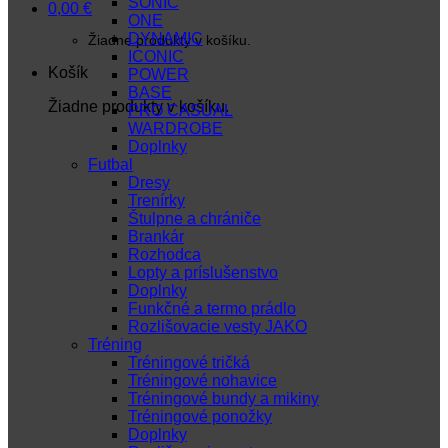
SONIC
0,00
€
ONE
DYNAMIC
Žiadne produkty v košíku.
ICONIC
Košík
POWER
BASE
Žiadne produkty v košíku.
PRO CASUAL
WARDROBE
Doplnky
Futbal
Dresy
Trenírky
Štulpne a chrániče
Brankár
Rozhodca
Lopty a príslušenstvo
Doplnky
Funkčné a termo prádlo
Rozlišovacie vesty JAKO
Tréning
Tréningové tričká
Tréningové nohavice
Tréningové bundy a mikiny
Tréningové ponožky
Doplnky