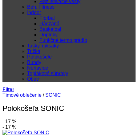
Rozlišovacie vesty
Beh, Fitness
Indoor
Florbal
Hádzaná
Basketbal
Doplnky
Funkčné termo prádlo
Tašky, ruksaky
Tričká
Polokošele
Bundy
Nohavice
Teplákové súpravy
Obuv
Filter
Tímové oblečenie
/
SONIC
Polokošeľa SONIC
- 17 %
- 17 %