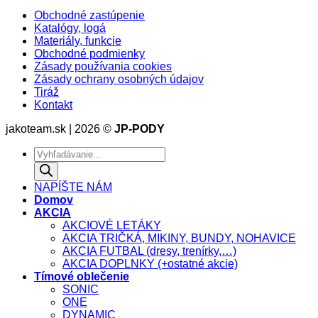
Obchodné zastúpenie
Katalógy, logá
Materiály, funkcie
Obchodné podmienky
Zásady používania cookies
Zásady ochrany osobných údajov
Tiráž
Kontakt
jakoteam.sk | 2026 ©
JP-PODY
Products
search
NAPÍŠTE NÁM
Domov
AKCIA
AKCIOVÉ LETÁKY
AKCIA TRIČKÁ, MIKINY, BUNDY, NOHAVICE
AKCIA FUTBAL (dresy, trenírky,…)
AKCIA DOPLNKY (+ostatné akcie)
Tímové oblečenie
SONIC
ONE
DYNAMIC