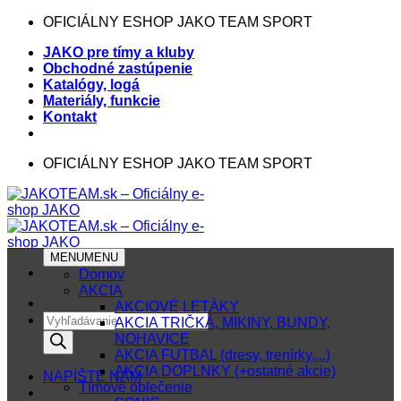
Skip
OFICIÁLNY ESHOP JAKO TEAM SPORT
to
JAKO pre tímy a kluby
content
Obchodné zastúpenie
Katalógy, logá
Materiály, funkcie
Kontakt
OFICIÁLNY ESHOP JAKO TEAM SPORT
MENU
MENU
Domov
AKCIA
AKCIOVÉ LETÁKY
Products
AKCIA TRIČKÁ, MIKINY, BUNDY,
search
NOHAVICE
AKCIA FUTBAL (dresy, trenírky,...)
AKCIA DOPLNKY (+ostatné akcie)
NAPÍŠTE NÁM
Tímové oblečenie