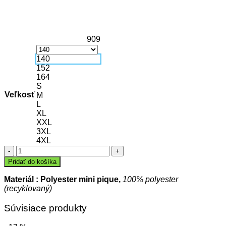
909
140
152
164
S
Veľkosť
M
L
XL
XXL
3XL
4XL
množstvo
Polokošeľa
Pridať do košíka
SONIC
Materiál : Polyester mini pique,
100% polyester
(recyklovaný)
Súvisiace produkty