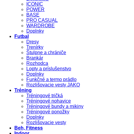
ICONIC
POWER
BASE
PRO CASUAL
WARDROBE
Doplnky
Futbal
Dresy
Trenírky
Štulpne a chrániče
Brankár
Rozhodca
Lopty a príslušenstvo
Doplnky
Funkčné a termo prádlo
Rozlišovacie vesty JAKO
Tréning
Tréningové tričká
Tréningové nohavice
Tréningové bundy a mikiny
Tréningové ponožky
Doplnky
Rozlišovacie vesty
Beh, Fitness
Indoor