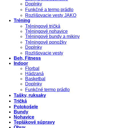
Doplnky
Funkčné a termo prádlo
Rozlišovacie vesty JAKO
Tréning
Tréningové tričká
Tréningové nohavice
Tréningové bundy a mikiny
Tréningové ponožky
Doplnky
Rozlišovacie vesty
Beh, Fitness
Indoor
Florbal
Hádzaná
Basketbal
Doplnky
Funkčné termo prádlo
Tašky, ruksaky
Tričká
Polokošele
Bundy
Nohavice
Teplákové súpravy
Obuv