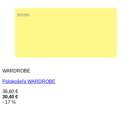
NOVINKA
WARDROBE
Polokošeľa WARDROBE
36,60
€
30,40
€
- 17 %