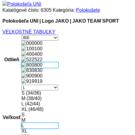
Katalógové číslo:
6305
Kategória:
Polokošele
Polokošeľa UNI | Logo JAKO | JAKO TEAM SPORT
VEĽKOSTNÉ TABUĽKY
000
100
400
Odtieň
522
800
830
900
919
S (34/36)
M (38/40)
L (42/44)
XL (46/48)
S
Veľkosť
M
L
XL