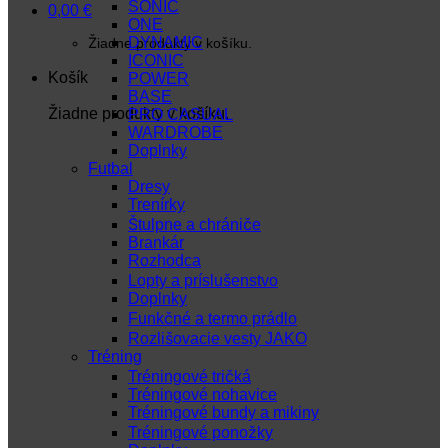
SONIC
0,00
€
ONE
DYNAMIC
Žiadne produkty v košíku.
ICONIC
Košík
POWER
BASE
Žiadne produkty v košíku.
PRO CASUAL
WARDROBE
Doplnky
Futbal
Dresy
Trenírky
Štulpne a chrániče
Brankár
Rozhodca
Lopty a príslušenstvo
Doplnky
Funkčné a termo prádlo
Rozlišovacie vesty JAKO
Tréning
Tréningové tričká
Tréningové nohavice
Tréningové bundy a mikiny
Tréningové ponožky