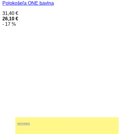
Polokošeľa ONE bavlna
31,40
€
26,10
€
- 17 %
NOVINKA