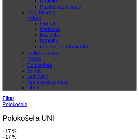
Doplnky
Rozlišovacie vesty
Beh, Fitness
Indoor
Florbal
Hádzaná
Basketbal
Doplnky
Funkčné termo prádlo
Tašky, ruksaky
Tričká
Polokošele
Bundy
Nohavice
Teplákové súpravy
Obuv
Filter
Polokošele
Polokošeľa UNI
- 17 %
- 17 %