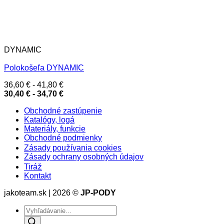
DYNAMIC
Polokošeľa DYNAMIC
36,60
€
-
41,80
€
30,40
€
-
34,70
€
Obchodné zastúpenie
Katalógy, logá
Materiály, funkcie
Obchodné podmienky
Zásady používania cookies
Zásady ochrany osobných údajov
Tiráž
Kontakt
jakoteam.sk | 2026 ©
JP-PODY
Products
search