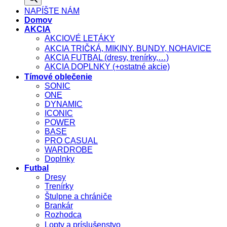
NAPÍŠTE NÁM
Domov
AKCIA
AKCIOVÉ LETÁKY
AKCIA TRIČKÁ, MIKINY, BUNDY, NOHAVICE
AKCIA FUTBAL (dresy, trenírky,…)
AKCIA DOPLNKY (+ostatné akcie)
Tímové oblečenie
SONIC
ONE
DYNAMIC
ICONIC
POWER
BASE
PRO CASUAL
WARDROBE
Doplnky
Futbal
Dresy
Trenírky
Štulpne a chrániče
Brankár
Rozhodca
Lopty a príslušenstvo