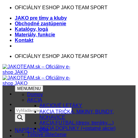
Skip
OFICIÁLNY ESHOP JAKO TEAM SPORT
to
JAKO pre tímy a kluby
content
Obchodné zastúpenie
Katalógy, logá
Materiály, funkcie
Kontakt
OFICIÁLNY ESHOP JAKO TEAM SPORT
MENU
MENU
Domov
AKCIA
AKCIOVÉ LETÁKY
Products
AKCIA TRIČKÁ, MIKINY, BUNDY,
search
NOHAVICE
AKCIA FUTBAL (dresy, trenírky,...)
AKCIA DOPLNKY (+ostatné akcie)
NAPÍŠTE NÁM
Tímové oblečenie