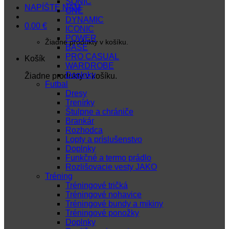
SONIC
NAPÍŠTE NÁM
ONE
DYNAMIC
0,00
€
ICONIC
POWER
Žiadne produkty v košíku.
BASE
PRO CASUAL
Košík
WARDROBE
Doplnky
Žiadne produkty v košíku.
Futbal
Dresy
Trenírky
Štulpne a chrániče
Brankár
Rozhodca
Lopty a príslušenstvo
Doplnky
Funkčné a termo prádlo
Rozlišovacie vesty JAKO
Tréning
Tréningové tričká
Tréningové nohavice
Tréningové bundy a mikiny
Tréningové ponožky
Doplnky