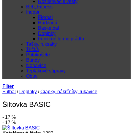
Rozlišovacie vesty
Beh, Fitness
Indoor
Florbal
Hádzaná
Basketbal
Doplnky
Funkčné termo prádlo
Tašky, ruksaky
Tričká
Polokošele
Bundy
Nohavice
Teplákové súpravy
Obuv
Filter
Futbal
/
Doplnky
/
Čiapky, nákrčníky, rukavice
Šiltovka BASIC
- 17 %
- 17 %