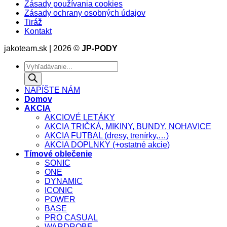
Zásady používania cookies
Zásady ochrany osobných údajov
Tiráž
Kontakt
jakoteam.sk | 2026 ©
JP-PODY
Products
search
NAPÍŠTE NÁM
Domov
AKCIA
AKCIOVÉ LETÁKY
AKCIA TRIČKÁ, MIKINY, BUNDY, NOHAVICE
AKCIA FUTBAL (dresy, trenírky,…)
AKCIA DOPLNKY (+ostatné akcie)
Tímové oblečenie
SONIC
ONE
DYNAMIC
ICONIC
POWER
BASE
PRO CASUAL
WARDROBE