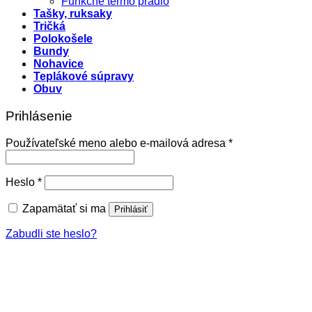
Funkčné termo prádlo
Tašky, ruksaky
Tričká
Polokošele
Bundy
Nohavice
Teplákové súpravy
Obuv
Prihlásenie
Povinné
Používateľské meno alebo e-mailová adresa
*
Povinné
Heslo
*
Zapamätať si ma
Prihlásiť
Zabudli ste heslo?