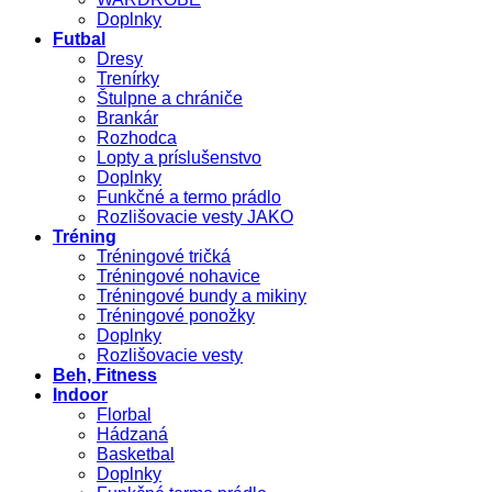
Doplnky
Futbal
Dresy
Trenírky
Štulpne a chrániče
Brankár
Rozhodca
Lopty a príslušenstvo
Doplnky
Funkčné a termo prádlo
Rozlišovacie vesty JAKO
Tréning
Tréningové tričká
Tréningové nohavice
Tréningové bundy a mikiny
Tréningové ponožky
Doplnky
Rozlišovacie vesty
Beh, Fitness
Indoor
Florbal
Hádzaná
Basketbal
Doplnky