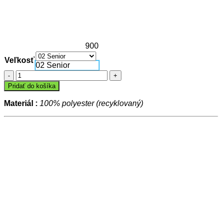
900
Veľkosť
02 Senior
množstvo
Šiltovka
Pridať do košíka
BASIC
Materiál :
100% polyester (recyklovaný)