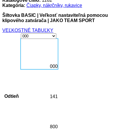
Katalógové číslo:
1282
Kategória:
Čiapky, nákrčníky, rukavice
Šiltovka BASIC | Veľkosť nastaviteľná pomocou
klipového zatvárača | JAKO TEAM SPORT
VEĽKOSTNÉ TABUĽKY
000
Odtieň
141
800