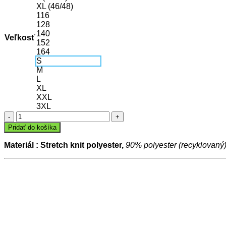
XL (46/48)
116
128
140
Veľkosť
152
164
S
M
L
XL
XXL
3XL
množstvo
Tréningové
Pridať do košíka
nohavice
DYNAMIC
Materiál : Stretch knit polyester,
90% polyester (recyklovaný