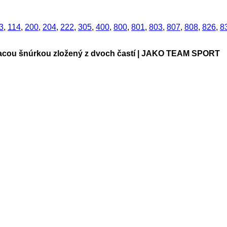
3
,
114
,
200
,
204
,
222
,
305
,
400
,
800
,
801
,
803
,
807
,
808
,
826
,
8
vacou šnúrkou zložený z dvoch častí | JAKO TEAM SPORT