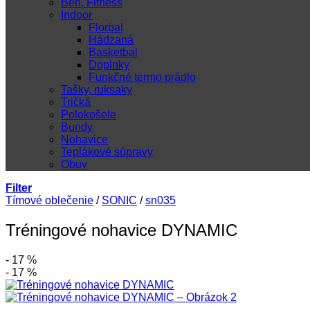
Beh, Fitness
Indoor
Florbal
Hádzaná
Basketbal
Doplnky
Funkčné termo prádlo
Tašky, ruksaky
Tričká
Polokošele
Bundy
Nohavice
Teplákové súpravy
Obuv
Filter
Tímové oblečenie
/
SONIC
/
sn035
Tréningové nohavice DYNAMIC
- 17 %
- 17 %