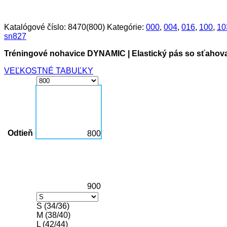
Katalógové číslo:
8470(800)
Kategórie:
000
,
004
,
016
,
100
,
10
sn827
Tréningové nohavice DYNAMIC | Elastický pás so sťaho
VEĽKOSTNÉ TABUĽKY
Odtieň
800
900
S (34/36)
M (38/40)
L (42/44)