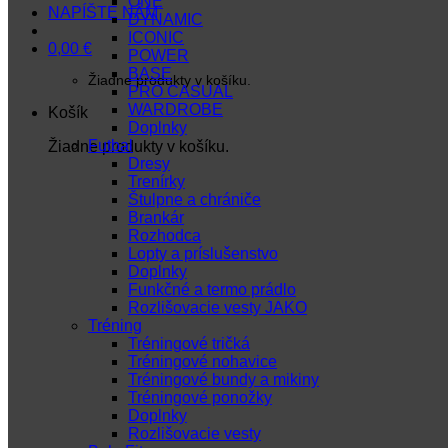
ONE
NAPÍŠTE NÁM
DYNAMIC
ICONIC
0,00
€
POWER
BASE
Žiadne produkty v košíku.
PRO CASUAL
WARDROBE
Košík
Doplnky
Futbal
Žiadne produkty v košíku.
Dresy
Trenírky
Štulpne a chrániče
Brankár
Rozhodca
Lopty a príslušenstvo
Doplnky
Funkčné a termo prádlo
Rozlišovacie vesty JAKO
Tréning
Tréningové tričká
Tréningové nohavice
Tréningové bundy a mikiny
Tréningové ponožky
Doplnky
Rozlišovacie vesty