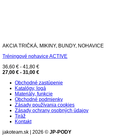
AKCIA TRIČKÁ, MIKINY, BUNDY, NOHAVICE
Tréningové nohavice ACTIVE
36,60
€
-
41,80
€
27,00
€
-
31,00
€
Obchodné zastúpenie
Katalógy, logá
Materiály, funkcie
Obchodné podmienky
Zásady používania cookies
Zásady ochrany osobných údajov
Tiráž
Kontakt
jakoteam.sk | 2026 ©
JP-PODY