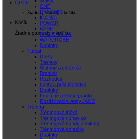
SONIC
0,00
€
ONE
DYNAMIC
Žiadne produkty v košíku.
ICONIC
Košík
POWER
BASE
Žiadne produkty v košíku.
PRO CASUAL
WARDROBE
Doplnky
Futbal
Dresy
Trenírky
Štulpne a chrániče
Brankár
Rozhodca
Lopty a príslušenstvo
Doplnky
Funkčné a termo prádlo
Rozlišovacie vesty JAKO
Tréning
Tréningové tričká
Tréningové nohavice
Tréningové bundy a mikiny
Tréningové ponožky
Doplnky