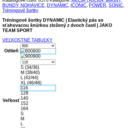
Katalógové číslo:
8570
Kategórie:
AKCIA TRIČKÁ, MIKINY,
BUNDY, NOHAVICE
,
DYNAMIC
,
ICONIC
,
POWER
,
SONIC
,
Tréningové šortky
Tréningové šortky DYNAMIC | Elastický pás so
sťahovacou šnúrkou zložený z dvoch častí | JAKO
TEAM SPORT
VEĽKOSTNÉ TABUĽKY
Odtieň
800
900
S (34/36)
M (38/40)
L (42/44)
XL (46/48)
116
128
140
Veľkosť
152
164
S
M
L