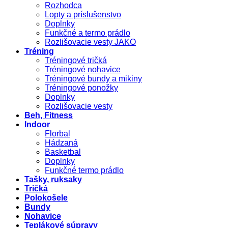
Rozhodca
Lopty a príslušenstvo
Doplnky
Funkčné a termo prádlo
Rozlišovacie vesty JAKO
Tréning
Tréningové tričká
Tréningové nohavice
Tréningové bundy a mikiny
Tréningové ponožky
Doplnky
Rozlišovacie vesty
Beh, Fitness
Indoor
Florbal
Hádzaná
Basketbal
Doplnky
Funkčné termo prádlo
Tašky, ruksaky
Tričká
Polokošele
Bundy
Nohavice
Teplákové súpravy