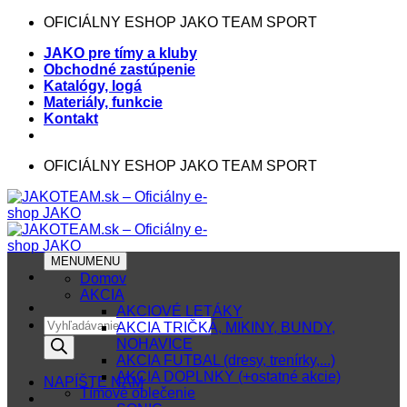
Skip
OFICIÁLNY ESHOP JAKO TEAM SPORT
to
JAKO pre tímy a kluby
content
Obchodné zastúpenie
Katalógy, logá
Materiály, funkcie
Kontakt
OFICIÁLNY ESHOP JAKO TEAM SPORT
MENU
MENU
Domov
AKCIA
AKCIOVÉ LETÁKY
Products
AKCIA TRIČKÁ, MIKINY, BUNDY,
search
NOHAVICE
AKCIA FUTBAL (dresy, trenírky,...)
AKCIA DOPLNKY (+ostatné akcie)
NAPÍŠTE NÁM
Tímové oblečenie