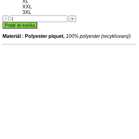
XL
XXL
3XL
množstvo
Tréningové
Pridať do košíka
šortky
DYNAMIC
Materiál : Polyester piquet,
100% polyester (recyklovaný)