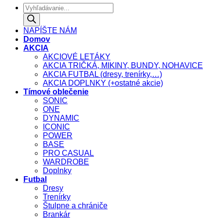
Products
search
NAPÍŠTE NÁM
Domov
AKCIA
AKCIOVÉ LETÁKY
AKCIA TRIČKÁ, MIKINY, BUNDY, NOHAVICE
AKCIA FUTBAL (dresy, trenírky,…)
AKCIA DOPLNKY (+ostatné akcie)
Tímové oblečenie
SONIC
ONE
DYNAMIC
ICONIC
POWER
BASE
PRO CASUAL
WARDROBE
Doplnky
Futbal
Dresy
Trenírky
Štulpne a chrániče
Brankár