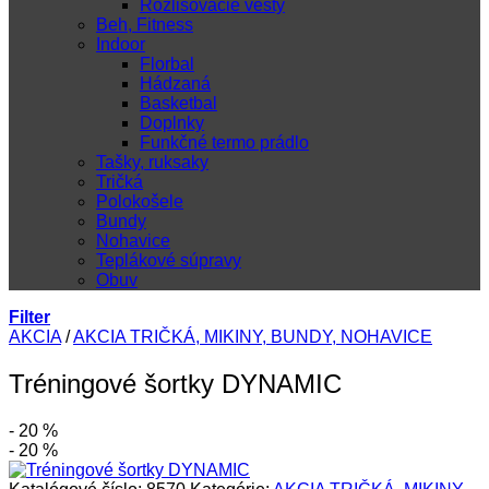
Rozlišovacie vesty
Beh, Fitness
Indoor
Florbal
Hádzaná
Basketbal
Doplnky
Funkčné termo prádlo
Tašky, ruksaky
Tričká
Polokošele
Bundy
Nohavice
Teplákové súpravy
Obuv
Filter
AKCIA
/
AKCIA TRIČKÁ, MIKINY, BUNDY, NOHAVICE
Tréningové šortky DYNAMIC
- 20 %
- 20 %