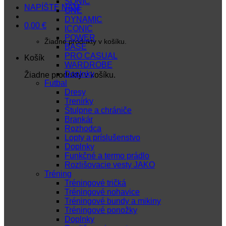
SONIC
NAPÍŠTE NÁM
ONE
DYNAMIC
0,00
€
ICONIC
POWER
Žiadne produkty v košíku.
BASE
PRO CASUAL
Košík
WARDROBE
Doplnky
Žiadne produkty v košíku.
Futbal
Dresy
Trenírky
Štulpne a chrániče
Brankár
Rozhodca
Lopty a príslušenstvo
Doplnky
Funkčné a termo prádlo
Rozlišovacie vesty JAKO
Tréning
Tréningové tričká
Tréningové nohavice
Tréningové bundy a mikiny
Tréningové ponožky
Doplnky