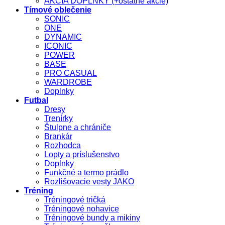
AKCIA DOPLNKY (+ostatné akcie)
Tímové oblečenie
SONIC
ONE
DYNAMIC
ICONIC
POWER
BASE
PRO CASUAL
WARDROBE
Doplnky
Futbal
Dresy
Trenírky
Štulpne a chrániče
Brankár
Rozhodca
Lopty a príslušenstvo
Doplnky
Funkčné a termo prádlo
Rozlišovacie vesty JAKO
Tréning
Tréningové tričká
Tréningové nohavice
Tréningové bundy a mikiny