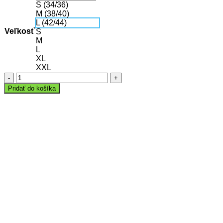
S (34/36)
M (38/40)
L (42/44)
Veľkosť
S
M
L
XL
XXL
množstvo
Tričko
Pridať do košíka
bez
rukávov
UNI