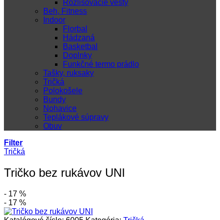
Rozlišovacie vesty
Beh, Fitness
Indoor
Florbal
Hádzaná
Basketbal
Doplnky
Funkčné termo prádlo
Tašky, ruksaky
Tričká
Polokošele
Bundy
Nohavice
Teplákové súpravy
Obuv
Filter
Tričká
Tričko bez rukávov UNI
- 17 %
- 17 %