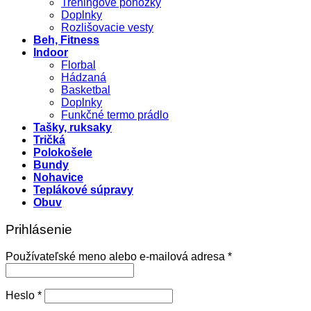
Tréningové ponožky
Doplnky
Rozlišovacie vesty
Beh, Fitness
Indoor
Florbal
Hádzaná
Basketbal
Doplnky
Funkčné termo prádlo
Tašky, ruksaky
Tričká
Polokošele
Bundy
Nohavice
Teplákové súpravy
Obuv
Prihlásenie
Povinné
Používateľské meno alebo e-mailová adresa
*
Povinné
Heslo
*