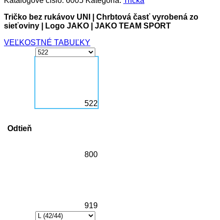
Katalógové číslo:
6005
Kategória:
Tričká
Tričko bez rukávov UNI | Chrbtová časť vyrobená zo
sieťoviny | Logo JAKO | JAKO TEAM SPORT
VEĽKOSTNÉ TABUĽKY
522
Odtieň
800
919