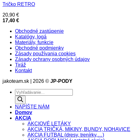
Tričko RETRO
20,90
€
17,40
€
Obchodné zastúpenie
Katalógy, logá
Materiály, funkcie
Obchodné podmienky
Zásady používania cookies
Zásady ochrany osobných údajov
Tiráž
Kontakt
jakoteam.sk | 2026 ©
JP-PODY
Products
search
NAPÍŠTE NÁM
Domov
AKCIA
AKCIOVÉ LETÁKY
AKCIA TRIČKÁ, MIKINY, BUNDY, NOHAVICE
AKCIA FUTBAL (dresy, trenírky,…)