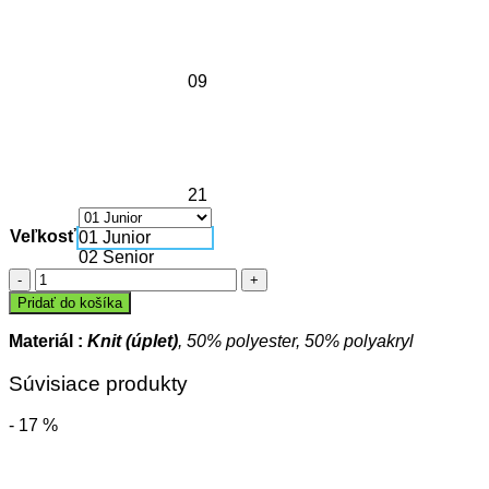
09
21
Veľkosť
01 Junior
02 Senior
množstvo
Zimná
Pridať do košíka
čiapka
MELLANGE
Materiál :
Knit (úplet)
, 50% polyester, 50% polyakryl
Súvisiace produkty
- 17 %