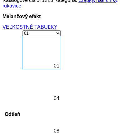
Katalógové číslo:
1223
Kategória:
Čiapky, nákrčníky,
rukavice
Melanžový efekt
VEĽKOSTNÉ TABUĽKY
01
04
Odtieň
08