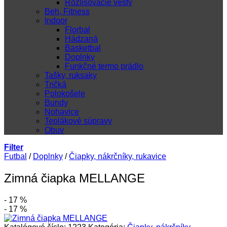
Rozlišovacie vesty
Beh, Fitness
Indoor
Florbal
Hádzaná
Basketbal
Doplnky
Funkčné termo prádlo
Tašky, ruksaky
Tričká
Polokošele
Bundy
Nohavice
Teplákové súpravy
Obuv
Filter
Futbal
/
Doplnky
/
Čiapky, nákrčníky, rukavice
Zimná čiapka MELLANGE
- 17 %
- 17 %