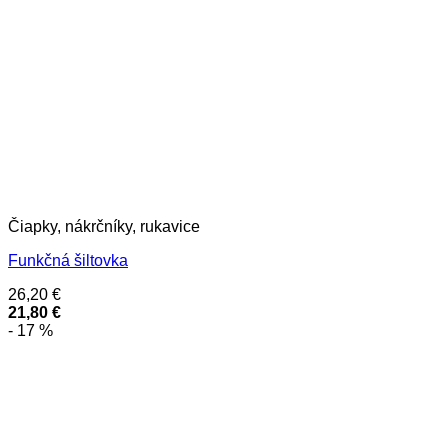
Čiapky, nákrčníky, rukavice
Funkčná šiltovka
26,20
€
21,80
€
- 17 %