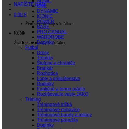
SONIC
NAPÍŠTE NÁM
ONE
DYNAMIC
0,00
€
ICONIC
POWER
Žiadne produkty v košíku.
BASE
PRO CASUAL
Košík
WARDROBE
Doplnky
Žiadne produkty v košíku.
Futbal
Dresy
Trenírky
Štulpne a chrániče
Brankár
Rozhodca
Lopty a príslušenstvo
Doplnky
Funkčné a termo prádlo
Rozlišovacie vesty JAKO
Tréning
Tréningové tričká
Tréningové nohavice
Tréningové bundy a mikiny
Tréningové ponožky
Doplnky