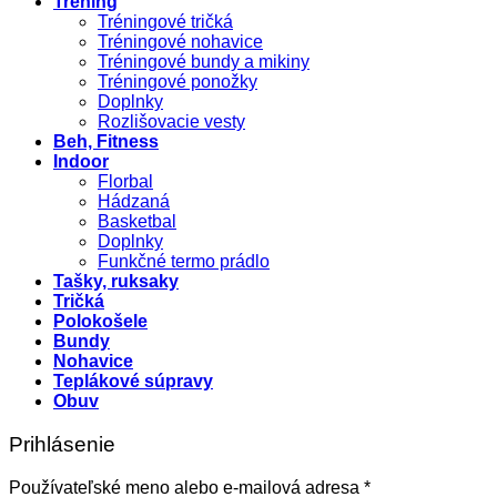
Tréning
Tréningové tričká
Tréningové nohavice
Tréningové bundy a mikiny
Tréningové ponožky
Doplnky
Rozlišovacie vesty
Beh, Fitness
Indoor
Florbal
Hádzaná
Basketbal
Doplnky
Funkčné termo prádlo
Tašky, ruksaky
Tričká
Polokošele
Bundy
Nohavice
Teplákové súpravy
Obuv
Prihlásenie
Povinné
Používateľské meno alebo e-mailová adresa
*