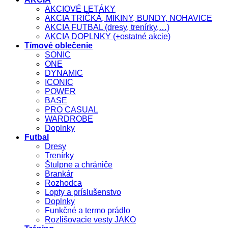
AKCIOVÉ LETÁKY
AKCIA TRIČKÁ, MIKINY, BUNDY, NOHAVICE
AKCIA FUTBAL (dresy, trenírky,…)
AKCIA DOPLNKY (+ostatné akcie)
Tímové oblečenie
SONIC
ONE
DYNAMIC
ICONIC
POWER
BASE
PRO CASUAL
WARDROBE
Doplnky
Futbal
Dresy
Trenírky
Štulpne a chrániče
Brankár
Rozhodca
Lopty a príslušenstvo
Doplnky
Funkčné a termo prádlo
Rozlišovacie vesty JAKO