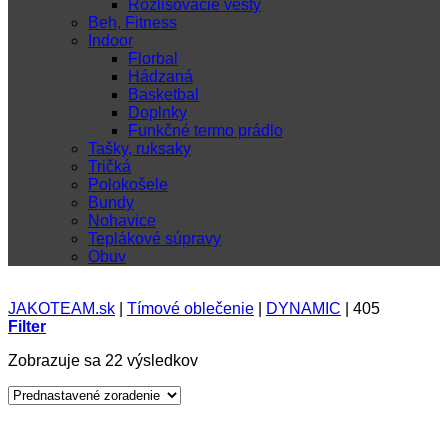
Rozlišovacie vesty
Beh, Fitness
Indoor
Florbal
Hádzaná
Basketbal
Doplnky
Funkčné termo prádlo
Tašky, ruksaky
Tričká
Polokošele
Bundy
Nohavice
Teplákové súpravy
Obuv
JAKOTEAM.sk
|
Tímové oblečenie
|
DYNAMIC
|
405
Filter
Zobrazuje sa 22 výsledkov