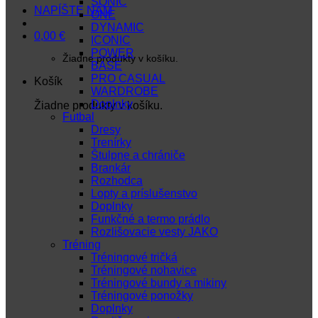
SONIC
NAPÍŠTE NÁM
ONE
DYNAMIC
0,00
€
ICONIC
POWER
Žiadne produkty v košíku.
BASE
PRO CASUAL
Košík
WARDROBE
Doplnky
Žiadne produkty v košíku.
Futbal
Dresy
Trenírky
Štulpne a chrániče
Brankár
Rozhodca
Lopty a príslušenstvo
Doplnky
Funkčné a termo prádlo
Rozlišovacie vesty JAKO
Tréning
Tréningové tričká
Tréningové nohavice
Tréningové bundy a mikiny
Tréningové ponožky
Doplnky