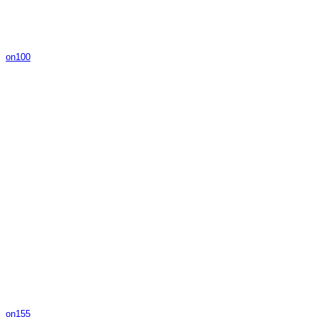
on100
on155