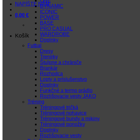
ONE
NAPÍŠTE NÁM
DYNAMIC
ICONIC
0,00
€
POWER
BASE
PRO CASUAL
WARDROBE
Košík
Doplnky
Futbal
Dresy
Trenírky
Štulpne a chrániče
Brankár
Rozhodca
Lopty a príslušenstvo
Doplnky
Funkčné a termo prádlo
Rozlišovacie vesty JAKO
Tréning
Tréningové tričká
Tréningové nohavice
Tréningové bundy a mikiny
Tréningové ponožky
Doplnky
Rozlišovacie vesty