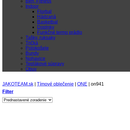
Beh, Fitness
Indoor
Florbal
Hádzaná
Basketbal
Doplnky
Funkčné termo prádlo
Tašky, ruksaky
Tričká
Polokošele
Bundy
Nohavice
Teplákové súpravy
Obuv
JAKOTEAM.sk
|
Tímové oblečenie
|
ONE
|
on941
Filter