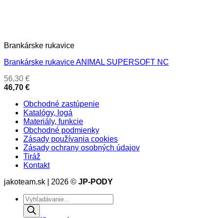
Brankárske rukavice
Brankárske rukavice ANIMAL SUPERSOFT NC
56,30
€
46,70
€
Obchodné zastúpenie
Katalógy, logá
Materiály, funkcie
Obchodné podmienky
Zásady používania cookies
Zásady ochrany osobných údajov
Tiráž
Kontakt
jakoteam.sk | 2026 ©
JP-PODY
Products
search