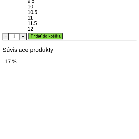
9.5
10
10.5
11
11.5
12
množstvo Brankárske rukavice ANIMAL SUPERSOFT RC
Pridať do košíka
Súvisiace produkty
- 17 %