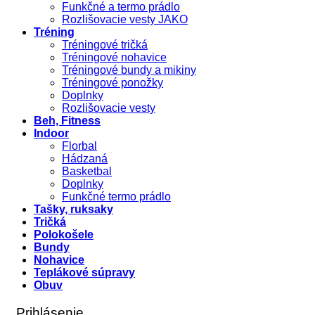
Funkčné a termo prádlo
Rozlišovacie vesty JAKO
Tréning
Tréningové tričká
Tréningové nohavice
Tréningové bundy a mikiny
Tréningové ponožky
Doplnky
Rozlišovacie vesty
Beh, Fitness
Indoor
Florbal
Hádzaná
Basketbal
Doplnky
Funkčné termo prádlo
Tašky, ruksaky
Tričká
Polokošele
Bundy
Nohavice
Teplákové súpravy
Obuv
Prihlásenie