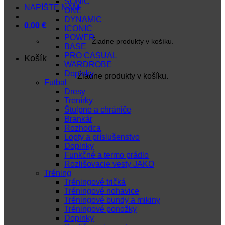
SONIC
NAPÍŠTE NÁM
ONE
DYNAMIC
0,00
€
ICONIC
POWER
Žiadne produkty v košíku.
BASE
PRO CASUAL
Košík
WARDROBE
Doplnky
Žiadne produkty v košíku.
Futbal
Dresy
Trenírky
Štulpne a chrániče
Brankár
Rozhodca
Lopty a príslušenstvo
Doplnky
Funkčné a termo prádlo
Rozlišovacie vesty JAKO
Tréning
Tréningové tričká
Tréningové nohavice
Tréningové bundy a mikiny
Tréningové ponožky
Doplnky