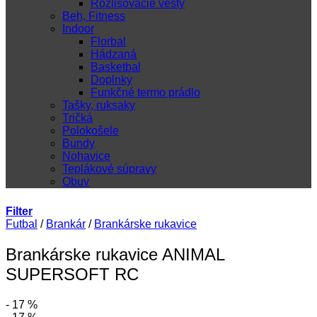
Rozlišovacie vesty
Beh, Fitness
Indoor
Florbal
Hádzaná
Basketbal
Doplnky
Funkčné termo prádlo
Tašky, ruksaky
Tričká
Polokošele
Bundy
Nohavice
Teplákové súpravy
Obuv
Filter
Futbal
/
Brankár
/
Brankárske rukavice
Brankárske rukavice ANIMAL
SUPERSOFT RC
- 17 %