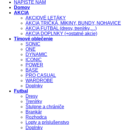
NAPÍŠTE NÁM
Domov
AKCIA
AKCIOVÉ LETÁKY
AKCIA TRIČKÁ, MIKINY, BUNDY, NOHAVICE
AKCIA FUTBAL (dresy, trenírky,…)
AKCIA DOPLNKY (+ostatné akcie)
Tímové oblečenie
SONIC
ONE
DYNAMIC
ICONIC
POWER
BASE
PRO CASUAL
WARDROBE
Doplnky
Futbal
Dresy
Trenírky
Štulpne a chrániče
Brankár
Rozhodca
Lopty a príslušenstvo
Doplnky