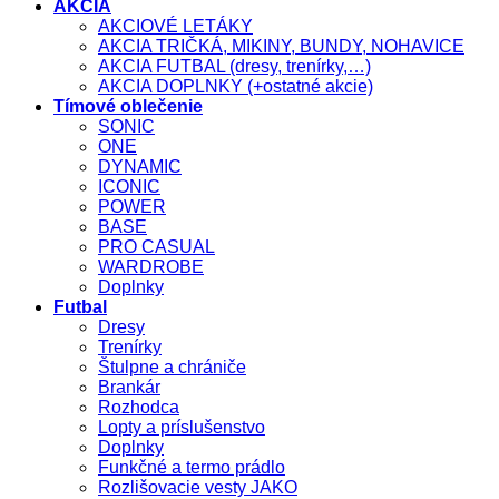
AKCIA
AKCIOVÉ LETÁKY
AKCIA TRIČKÁ, MIKINY, BUNDY, NOHAVICE
AKCIA FUTBAL (dresy, trenírky,…)
AKCIA DOPLNKY (+ostatné akcie)
Tímové oblečenie
SONIC
ONE
DYNAMIC
ICONIC
POWER
BASE
PRO CASUAL
WARDROBE
Doplnky
Futbal
Dresy
Trenírky
Štulpne a chrániče
Brankár
Rozhodca
Lopty a príslušenstvo
Doplnky
Funkčné a termo prádlo
Rozlišovacie vesty JAKO