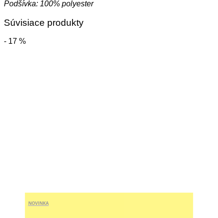
v
Podšívka: 100% polyester
1
Súvisiace produkty
- 17 %
NOVINKA