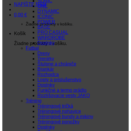
SONIC
NAPÍŠTE NÁM
ONE
DYNAMIC
0,00
€
ICONIC
POWER
Žiadne produkty v košíku.
BASE
PRO CASUAL
Košík
WARDROBE
Doplnky
Žiadne produkty v košíku.
Futbal
Dresy
Trenírky
Štulpne a chrániče
Brankár
Rozhodca
Lopty a príslušenstvo
Doplnky
Funkčné a termo prádlo
Rozlišovacie vesty JAKO
Tréning
Tréningové tričká
Tréningové nohavice
Tréningové bundy a mikiny
Tréningové ponožky
Doplnky