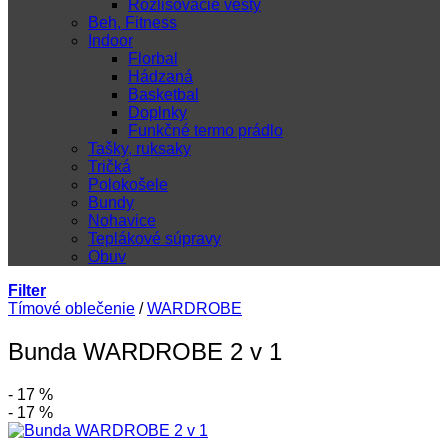
Rozlišovacie vesty
Beh, Fitness
Indoor
Florbal
Hádzaná
Basketbal
Doplnky
Funkčné termo prádlo
Tašky, ruksaky
Tričká
Polokošele
Bundy
Nohavice
Teplákové súpravy
Obuv
Filter
Tímové oblečenie
/
WARDROBE
Bunda WARDROBE 2 v 1
- 17 %
- 17 %