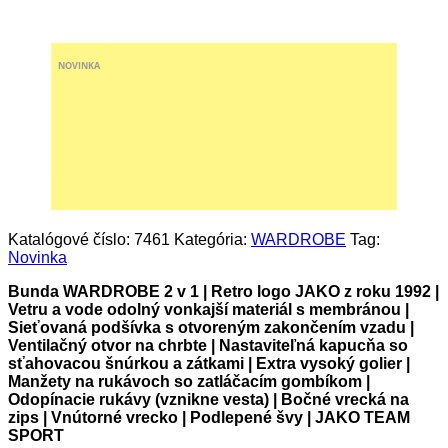
NOVINKA
Katalógové číslo:
7461
Kategória:
WARDROBE
Tag:
Novinka
Bunda WARDROBE 2 v 1 | Retro logo JAKO z roku 1992 |
Vetru a vode odolný vonkajší materiál s membránou |
Sieťovaná podšívka s otvoreným zakončením vzadu |
Ventilačný otvor na chrbte | Nastaviteľná kapucňa so
sťahovacou šnúrkou a zátkami | Extra vysoký golier |
Manžety na rukávoch so zatláčacím gombíkom |
Odopínacie rukávy (vznikne vesta) | Bočné vrecká na
zips | Vnútorné vrecko | Podlepené švy | JAKO TEAM
SPORT