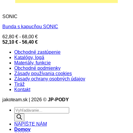
SONIC
Bunda s kapucňou SONIC
62,80
€
-
68,00
€
52,10
€
-
56,40
€
Obchodné zastúpenie
Katalógy, logá
Materiály, funkcie
Obchodné podmienky
Zásady používania cookies
Zásady ochrany osobných údajov
Tiráž
Kontakt
jakoteam.sk | 2026 ©
JP-PODY
Products
search
NAPÍŠTE NÁM
Domov