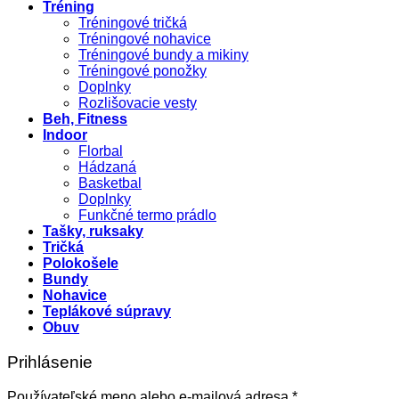
Tréning
Tréningové tričká
Tréningové nohavice
Tréningové bundy a mikiny
Tréningové ponožky
Doplnky
Rozlišovacie vesty
Beh, Fitness
Indoor
Florbal
Hádzaná
Basketbal
Doplnky
Funkčné termo prádlo
Tašky, ruksaky
Tričká
Polokošele
Bundy
Nohavice
Teplákové súpravy
Obuv
Prihlásenie
Povinné
Používateľské meno alebo e-mailová adresa
*