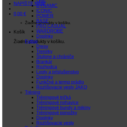
ONE
NAPÍŠTE NÁM
DYNAMIC
ICONIC
0,00
€
POWER
BASE
Žiadne produkty v košíku.
PRO CASUAL
WARDROBE
Košík
Doplnky
Futbal
Žiadne produkty v košíku.
Dresy
Trenírky
Štulpne a chrániče
Brankár
Rozhodca
Lopty a príslušenstvo
Doplnky
Funkčné a termo prádlo
Rozlišovacie vesty JAKO
Tréning
Tréningové tričká
Tréningové nohavice
Tréningové bundy a mikiny
Tréningové ponožky
Doplnky
Rozlišovacie vesty