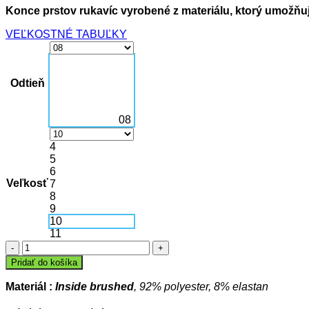
Konce prstov rukavíc vyrobené z materiálu, ktorý umožňu
VEĽKOSTNÉ TABUĽKY
Odtieň
08
4
5
6
Veľkosť
7
8
9
10
11
množstvo
Funkčné
Pridať do košíka
zateplené
rukavice
Materiál :
Inside brushed
, 92% polyester, 8% elastan
PLAYER