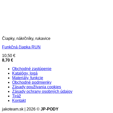
Čiapky, nákrčníky, rukavice
Funkčná čiapka RUN
10,50
€
8,70
€
Obchodné zastúpenie
Katalógy, logá
Materiály, funkcie
Obchodné podmienky
Zásady používania cookies
Zásady ochrany osobných údajov
Tiráž
Kontakt
jakoteam.sk | 2026 ©
JP-PODY