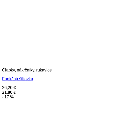
Čiapky, nákrčníky, rukavice
Funkčná šiltovka
26,20
€
21,80
€
- 17 %