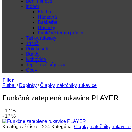
Beh, Fitness
Indoor
Florbal
Hádzaná
Basketbal
Doplnky
Funkčné termo prádlo
Tašky, ruksaky
Tričká
Polokošele
Bundy
Nohavice
Teplákové súpravy
Obuv
Filter
Futbal
/
Doplnky
/
Čiapky, nákrčníky, rukavice
Funkčné zateplené rukavice PLAYER
- 17 %
- 17 %
Katalógové číslo:
1234
Kategória:
Čiapky, nákrčníky, rukavice