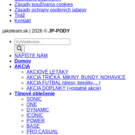
Zásady používania cookies
Zásady ochrany osobných údajov
Tiráž
Kontakt
jakoteam.sk | 2026 ©
JP-PODY
Products
search
NAPÍŠTE NÁM
Domov
AKCIA
AKCIOVÉ LETÁKY
AKCIA TRIČKÁ, MIKINY, BUNDY, NOHAVICE
AKCIA FUTBAL (dresy, trenírky,…)
AKCIA DOPLNKY (+ostatné akcie)
Tímové oblečenie
SONIC
ONE
DYNAMIC
ICONIC
POWER
BASE
PRO CASUAL