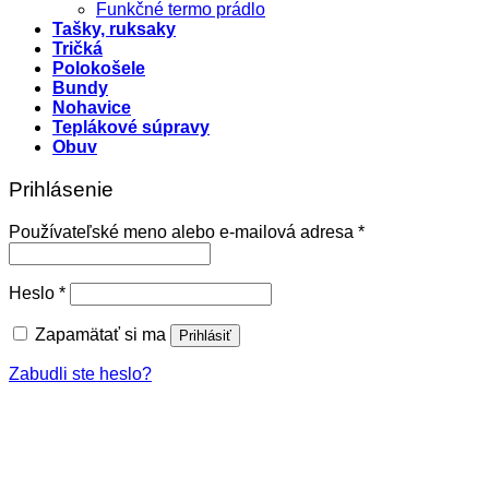
Funkčné termo prádlo
Tašky, ruksaky
Tričká
Polokošele
Bundy
Nohavice
Teplákové súpravy
Obuv
Prihlásenie
Povinné
Používateľské meno alebo e-mailová adresa
*
Povinné
Heslo
*
Zapamätať si ma
Prihlásiť
Zabudli ste heslo?