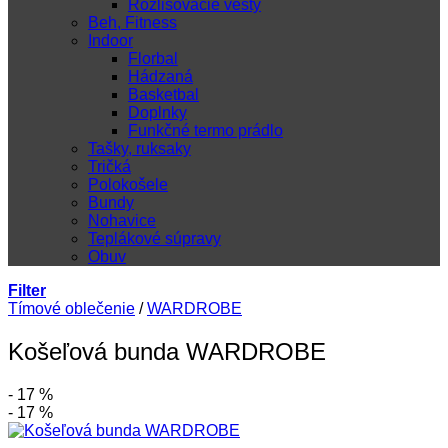
Rozlišovacie vesty
Beh, Fitness
Indoor
Florbal
Hádzaná
Basketbal
Doplnky
Funkčné termo prádlo
Tašky, ruksaky
Tričká
Polokošele
Bundy
Nohavice
Teplákové súpravy
Obuv
Filter
Tímové oblečenie
/
WARDROBE
Košeľová bunda WARDROBE
- 17 %
- 17 %