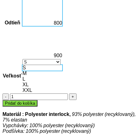
Odtieň
800
900
S
M
Veľkosť
L
XL
XXL
množstvo
Košeľová
Pridať do košíka
bunda
WARDROBE
Materiál : Polyester interlock,
93% polyester (recyklovaný),
7% elastan
Vypchávky: 100% polyester (recyklovaný)
Podšívka: 100% polyester (recyklovaný)