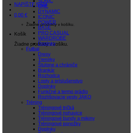
SONIC
NAPÍŠTE NÁM
ONE
DYNAMIC
0,00
€
ICONIC
POWER
Žiadne produkty v košíku.
BASE
PRO CASUAL
Košík
WARDROBE
Doplnky
Žiadne produkty v košíku.
Futbal
Dresy
Trenírky
Štulpne a chrániče
Brankár
Rozhodca
Lopty a príslušenstvo
Doplnky
Funkčné a termo prádlo
Rozlišovacie vesty JAKO
Tréning
Tréningové tričká
Tréningové nohavice
Tréningové bundy a mikiny
Tréningové ponožky
Doplnky