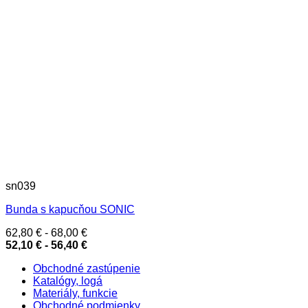
sn039
Bunda s kapucňou SONIC
62,80
€
-
68,00
€
52,10
€
-
56,40
€
Obchodné zastúpenie
Katalógy, logá
Materiály, funkcie
Obchodné podmienky