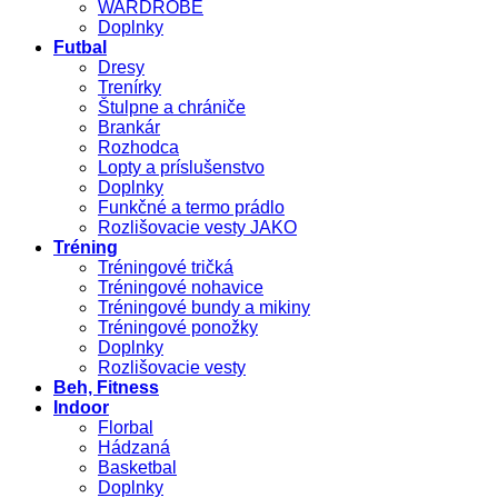
WARDROBE
Doplnky
Futbal
Dresy
Trenírky
Štulpne a chrániče
Brankár
Rozhodca
Lopty a príslušenstvo
Doplnky
Funkčné a termo prádlo
Rozlišovacie vesty JAKO
Tréning
Tréningové tričká
Tréningové nohavice
Tréningové bundy a mikiny
Tréningové ponožky
Doplnky
Rozlišovacie vesty
Beh, Fitness
Indoor
Florbal
Hádzaná
Basketbal
Doplnky