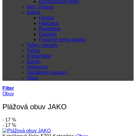
Rozlišovacie vesty
Beh, Fitness
Indoor
Florbal
Hádzaná
Basketbal
Doplnky
Funkčné termo prádlo
Tašky, ruksaky
Tričká
Polokošele
Bundy
Nohavice
Teplákové súpravy
Obuv
Filter
Obuv
Plážová obuv JAKO
- 17 %
- 17 %