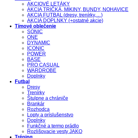
AKCIOVÉ LETÁKY
AKCIA TRIČKÁ, MIKINY, BUNDY, NOHAVICE
AKCIA FUTBAL (dresy, trenírky,…)
AKCIA DOPLNKY (+ostatné akcie)
Tímové oblečenie
SONIC
ONE
DYNAMIC
ICONIC
POWER
BASE
PRO CASUAL
WARDROBE
Doplnky
Futbal
Dresy
Trenírky
Štulpne a chrániče
Brankár
Rozhodca
Lopty a príslušenstvo
Doplnky
Funkčné a termo prádlo
Rozlišovacie vesty JAKO
Tréning