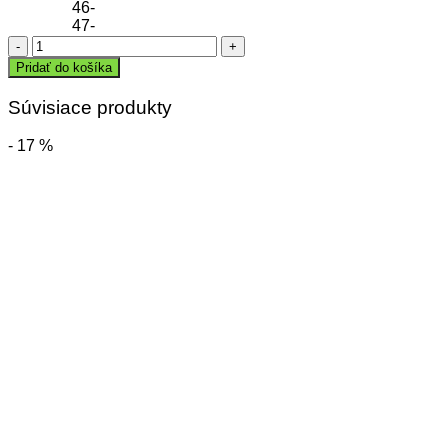
46-
47-
množstvo
Plážová
Pridať do košíka
obuv
JAKO
Súvisiace produkty
- 17 %