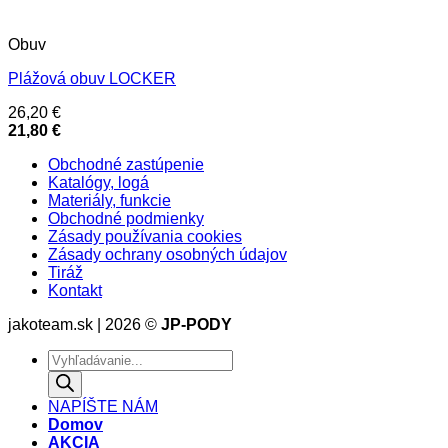
Obuv
Plážová obuv LOCKER
26,20
€
21,80
€
Obchodné zastúpenie
Katalógy, logá
Materiály, funkcie
Obchodné podmienky
Zásady používania cookies
Zásady ochrany osobných údajov
Tiráž
Kontakt
jakoteam.sk | 2026 ©
JP-PODY
Products
search
NAPÍŠTE NÁM
Domov
AKCIA