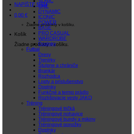
SONIC
NAPÍŠTE NÁM
ONE
DYNAMIC
0,00
€
ICONIC
POWER
Žiadne produkty v košíku.
BASE
PRO CASUAL
Košík
WARDROBE
Doplnky
Žiadne produkty v košíku.
Futbal
Dresy
Trenírky
Štulpne a chrániče
Brankár
Rozhodca
Lopty a príslušenstvo
Doplnky
Funkčné a termo prádlo
Rozlišovacie vesty JAKO
Tréning
Tréningové tričká
Tréningové nohavice
Tréningové bundy a mikiny
Tréningové ponožky
Doplnky