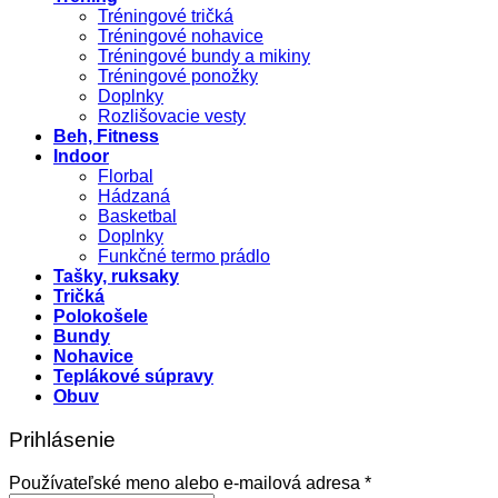
Tréningové tričká
Tréningové nohavice
Tréningové bundy a mikiny
Tréningové ponožky
Doplnky
Rozlišovacie vesty
Beh, Fitness
Indoor
Florbal
Hádzaná
Basketbal
Doplnky
Funkčné termo prádlo
Tašky, ruksaky
Tričká
Polokošele
Bundy
Nohavice
Teplákové súpravy
Obuv
Prihlásenie
Povinné
Používateľské meno alebo e-mailová adresa
*