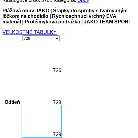
Katalógové číslo:
5701
Kategória:
Obuv
Plážová obuv JAKO | Šľapky do sprchy s tvarovaným
lôžkom na chodidlo | Rýchloschnúci vrchný EVA
materiál | Protišmyková podrážka | JAKO TEAM SPORT
VEĽKOSTNÉ TABUĽKY
726
Odtieň
728
729