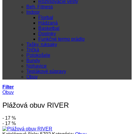
Rozlišovacie vesty
Beh, Fitness
Indoor
Florbal
Hádzaná
Basketbal
Doplnky
Funkčné termo prádlo
Tašky, ruksaky
Tričká
Polokošele
Bundy
Nohavice
Teplákové súpravy
Obuv
Filter
Obuv
Plážová obuv RIVER
- 17 %
- 17 %