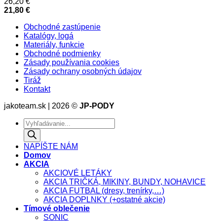
26,20
€
21,80
€
Obchodné zastúpenie
Katalógy, logá
Materiály, funkcie
Obchodné podmienky
Zásady používania cookies
Zásady ochrany osobných údajov
Tiráž
Kontakt
jakoteam.sk | 2026 ©
JP-PODY
Products
search
NAPÍŠTE NÁM
Domov
AKCIA
AKCIOVÉ LETÁKY
AKCIA TRIČKÁ, MIKINY, BUNDY, NOHAVICE
AKCIA FUTBAL (dresy, trenírky,…)
AKCIA DOPLNKY (+ostatné akcie)
Tímové oblečenie
SONIC