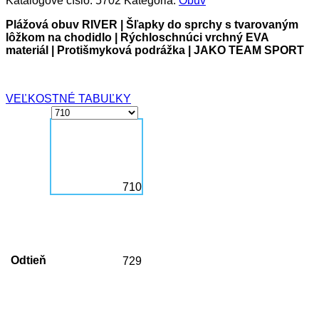
Katalógové číslo:
5702
Kategória:
Obuv
Plážová obuv RIVER | Šľapky do sprchy s tvarovaným
lôžkom na chodidlo | Rýchloschnúci vrchný EVA
materiál | Protišmyková podrážka | JAKO TEAM SPORT
VEĽKOSTNÉ TABUĽKY
710
Odtieň
729