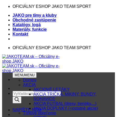
Skip
OFICIÁLNY ESHOP JAKO TEAM SPORT
to
JAKO pre tímy a kluby
content
Obchodné zastúpenie
Katalógy, logá
Materiály, funkcie
Kontakt
OFICIÁLNY ESHOP JAKO TEAM SPORT
MENU
MENU
Domov
AKCIA
AKCIOVÉ LETÁKY
Products
AKCIA TRIČKÁ, MIKINY, BUNDY,
search
NOHAVICE
AKCIA FUTBAL (dresy, trenírky,...)
AKCIA DOPLNKY (+ostatné akcie)
NAPÍŠTE NÁM
Tímové oblečenie