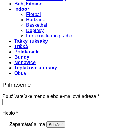
Beh, Fitness
Indoor
Florbal
Hádzaná
Basketbal
Doplnky
Funkčné termo prádlo
Tašky, ruksaky
Tričká
Polokošele
Bundy
Nohavice
Teplákové súpravy
Obuv
Prihlásenie
Povinné
Používateľské meno alebo e-mailová adresa
*
Povinné
Heslo
*
Zapamätať si ma
Prihlásiť