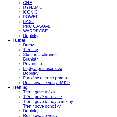
ONE
DYNAMIC
ICONIC
POWER
BASE
PRO CASUAL
WARDROBE
Doplnky
Futbal
Dresy
Trenírky
Štulpne a chrániče
Brankár
Rozhodca
Lopty a príslušenstvo
Doplnky
Funkčné a termo prádlo
Rozlišovacie vesty JAKO
Tréning
Tréningové tričká
Tréningové nohavice
Tréningové bundy a mikiny
Tréningové ponožky
Doplnky
Rozlišovacie vesty