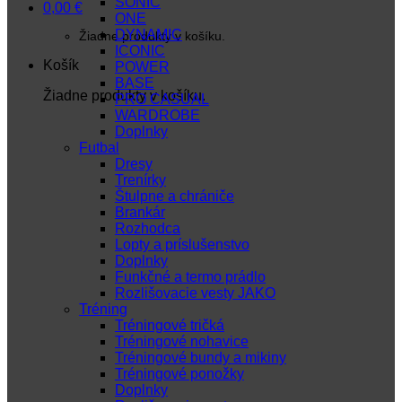
SONIC
0,00
€
ONE
DYNAMIC
Žiadne produkty v košíku.
ICONIC
Košík
POWER
BASE
Žiadne produkty v košíku.
PRO CASUAL
WARDROBE
Doplnky
Futbal
Dresy
Trenírky
Štulpne a chrániče
Brankár
Rozhodca
Lopty a príslušenstvo
Doplnky
Funkčné a termo prádlo
Rozlišovacie vesty JAKO
Tréning
Tréningové tričká
Tréningové nohavice
Tréningové bundy a mikiny
Tréningové ponožky
Doplnky