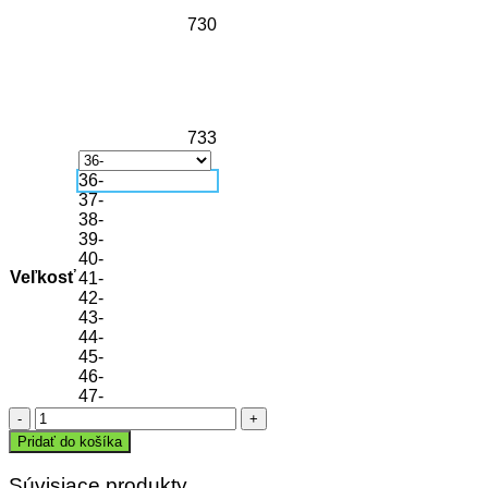
730
733
36-
37-
38-
39-
40-
Veľkosť
41-
42-
43-
44-
45-
46-
47-
množstvo
Plážová
Pridať do košíka
obuv
RIVER
Súvisiace produkty