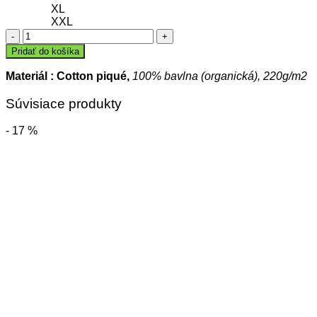
XL
XXL
množstvo
Polokošeľa
Pridať do košíka
WARDROBE
Materiál : Cotton piqué,
100% bavlna (organická), 220g/m2
Súvisiace produkty
- 17 %