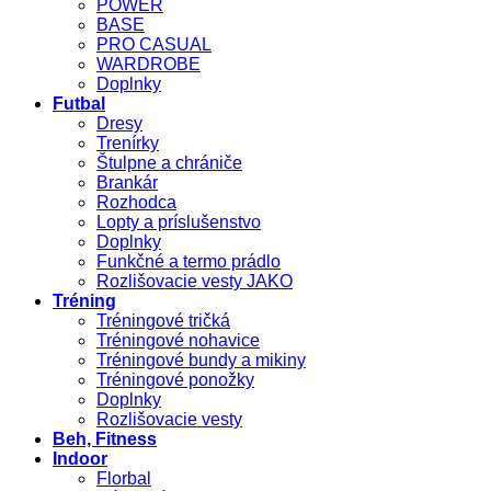
POWER
BASE
PRO CASUAL
WARDROBE
Doplnky
Futbal
Dresy
Trenírky
Štulpne a chrániče
Brankár
Rozhodca
Lopty a príslušenstvo
Doplnky
Funkčné a termo prádlo
Rozlišovacie vesty JAKO
Tréning
Tréningové tričká
Tréningové nohavice
Tréningové bundy a mikiny
Tréningové ponožky
Doplnky
Rozlišovacie vesty
Beh, Fitness
Indoor
Florbal