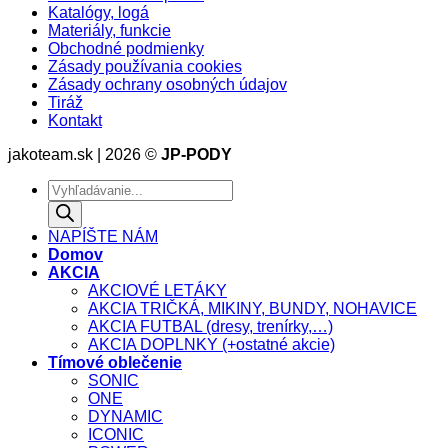
Katalógy, logá
Materiály, funkcie
Obchodné podmienky
Zásady používania cookies
Zásady ochrany osobných údajov
Tiráž
Kontakt
jakoteam.sk | 2026 ©
JP-PODY
Products
search
NAPÍŠTE NÁM
Domov
AKCIA
AKCIOVÉ LETÁKY
AKCIA TRIČKÁ, MIKINY, BUNDY, NOHAVICE
AKCIA FUTBAL (dresy, trenírky,…)
AKCIA DOPLNKY (+ostatné akcie)
Tímové oblečenie
SONIC
ONE
DYNAMIC
ICONIC