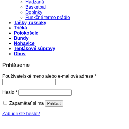
Hádzaná
Basketbal
Doplnky
Funkčné termo prádlo
Tašky, ruksaky
Tričká
Polokošele
Bundy
Nohavice
Teplákové súpravy
Obuv
Prihlásenie
Povinné
Používateľské meno alebo e-mailová adresa
*
Povinné
Heslo
*
Zapamätať si ma
Prihlásiť
Zabudli ste heslo?