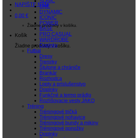
SONIC
NAPÍŠTE NÁM
ONE
DYNAMIC
0,00
€
ICONIC
POWER
Žiadne produkty v košíku.
BASE
PRO CASUAL
Košík
WARDROBE
Doplnky
Žiadne produkty v košíku.
Futbal
Dresy
Trenírky
Štulpne a chrániče
Brankár
Rozhodca
Lopty a príslušenstvo
Doplnky
Funkčné a termo prádlo
Rozlišovacie vesty JAKO
Tréning
Tréningové tričká
Tréningové nohavice
Tréningové bundy a mikiny
Tréningové ponožky
Doplnky