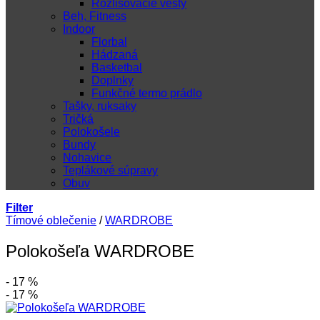
Rozlišovacie vesty
Beh, Fitness
Indoor
Florbal
Hádzaná
Basketbal
Doplnky
Funkčné termo prádlo
Tašky, ruksaky
Tričká
Polokošele
Bundy
Nohavice
Teplákové súpravy
Obuv
Filter
Tímové oblečenie
/
WARDROBE
Polokošeľa WARDROBE
- 17 %
- 17 %