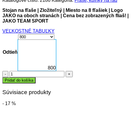
Katalógové číslo:
2186
Kategória:
Fľaše, kufríky na ľad
Stojan na fľaše | Zložiteľný | Miesto na 8 fľašiek | Logo
JAKO na oboch stranách | Cena bez zobrazených fliaš! |
JAKO TEAM SPORT
VEĽKOSTNÉ TABUĽKY
Odtieň
800
množstvo
Stojan
Pridať do košíka
na
fľaše
Súvisiace produkty
- 17 %