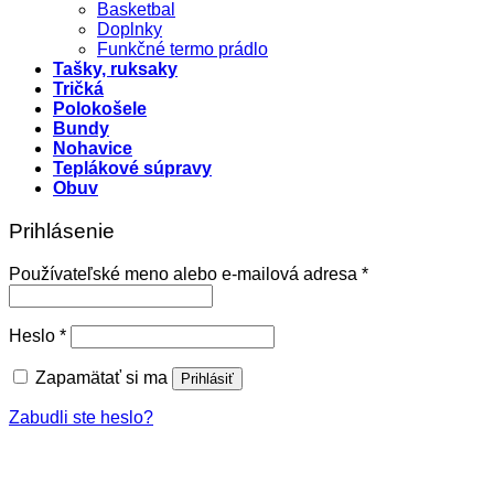
Basketbal
Doplnky
Funkčné termo prádlo
Tašky, ruksaky
Tričká
Polokošele
Bundy
Nohavice
Teplákové súpravy
Obuv
Prihlásenie
Povinné
Používateľské meno alebo e-mailová adresa
*
Povinné
Heslo
*
Zapamätať si ma
Prihlásiť
Zabudli ste heslo?