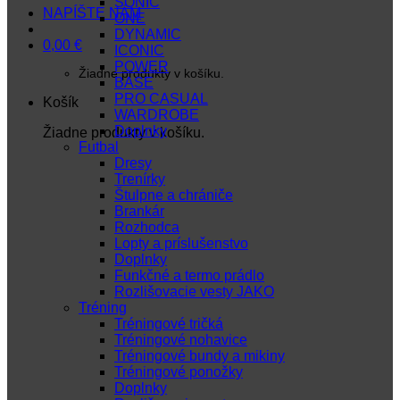
SONIC
NAPÍŠTE NÁM
ONE
DYNAMIC
0,00
€
ICONIC
POWER
Žiadne produkty v košíku.
BASE
PRO CASUAL
Košík
WARDROBE
Doplnky
Žiadne produkty v košíku.
Futbal
Dresy
Trenírky
Štulpne a chrániče
Brankár
Rozhodca
Lopty a príslušenstvo
Doplnky
Funkčné a termo prádlo
Rozlišovacie vesty JAKO
Tréning
Tréningové tričká
Tréningové nohavice
Tréningové bundy a mikiny
Tréningové ponožky
Doplnky