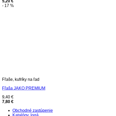
5,20
€
- 17 %
Fľaše, kufríky na ľad
Fľaša JAKO PREMIUM
9,40
€
7,80
€
Obchodné zastúpenie
Katalógy, logá