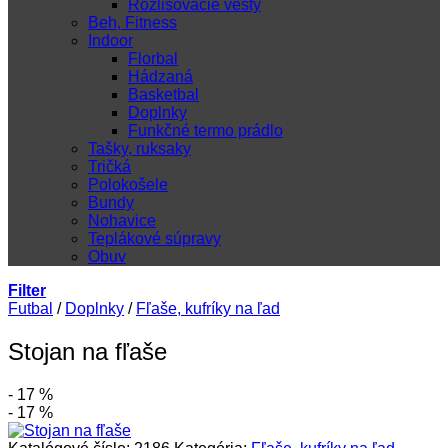
Rozlišovacie vesty
Beh, Fitness
Indoor
Florbal
Hádzaná
Basketbal
Doplnky
Funkčné termo prádlo
Tašky, ruksaky
Tričká
Polokošele
Bundy
Nohavice
Teplákové súpravy
Obuv
Filter
Futbal
/
Doplnky
/
Fľaše, kufríky na ľad
Stojan na fľaše
- 17 %
- 17 %