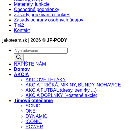
Materiály, funkcie
Obchodné podmienky
Zásady používania cookies
Zásady ochrany osobných údajov
Tiráž
Kontakt
jakoteam.sk | 2026 ©
JP-PODY
Products
search
NAPÍŠTE NÁM
Domov
AKCIA
AKCIOVÉ LETÁKY
AKCIA TRIČKÁ, MIKINY, BUNDY, NOHAVICE
AKCIA FUTBAL (dresy, trenírky,…)
AKCIA DOPLNKY (+ostatné akcie)
Tímové oblečenie
SONIC
ONE
DYNAMIC
ICONIC
POWER