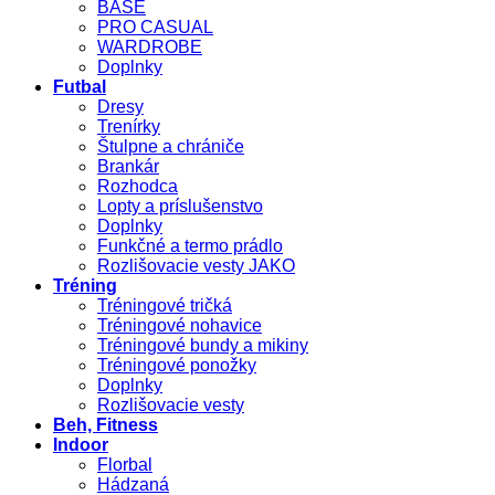
BASE
PRO CASUAL
WARDROBE
Doplnky
Futbal
Dresy
Trenírky
Štulpne a chrániče
Brankár
Rozhodca
Lopty a príslušenstvo
Doplnky
Funkčné a termo prádlo
Rozlišovacie vesty JAKO
Tréning
Tréningové tričká
Tréningové nohavice
Tréningové bundy a mikiny
Tréningové ponožky
Doplnky
Rozlišovacie vesty
Beh, Fitness
Indoor
Florbal
Hádzaná