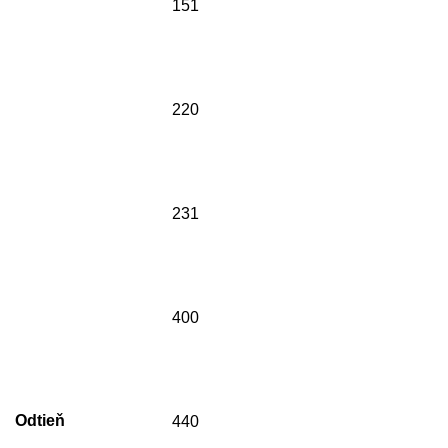
151
220
231
400
Odtieň
440