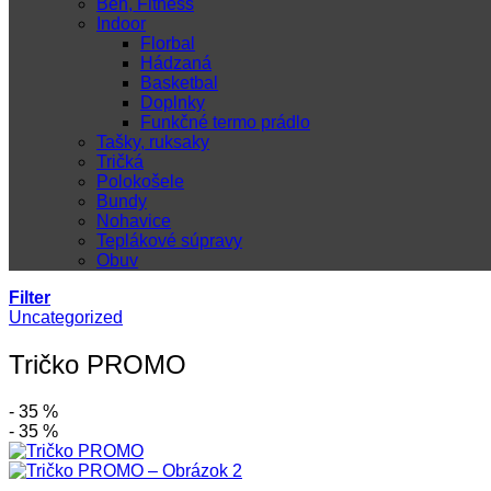
Beh, Fitness
Indoor
Florbal
Hádzaná
Basketbal
Doplnky
Funkčné termo prádlo
Tašky, ruksaky
Tričká
Polokošele
Bundy
Nohavice
Teplákové súpravy
Obuv
Filter
Uncategorized
Tričko PROMO
- 35 %
- 35 %