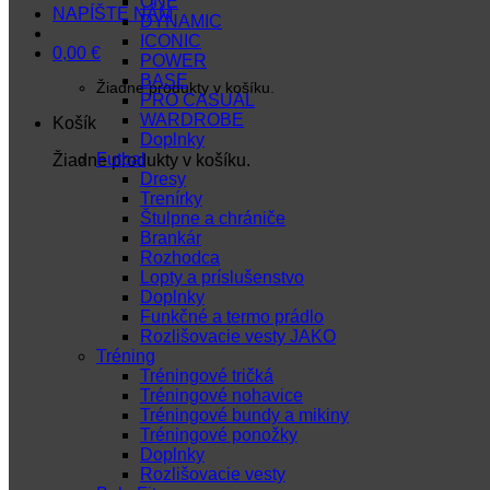
ONE
NAPÍŠTE NÁM
DYNAMIC
ICONIC
0,00
€
POWER
BASE
Žiadne produkty v košíku.
PRO CASUAL
WARDROBE
Košík
Doplnky
Futbal
Žiadne produkty v košíku.
Dresy
Trenírky
Štulpne a chrániče
Brankár
Rozhodca
Lopty a príslušenstvo
Doplnky
Funkčné a termo prádlo
Rozlišovacie vesty JAKO
Tréning
Tréningové tričká
Tréningové nohavice
Tréningové bundy a mikiny
Tréningové ponožky
Doplnky
Rozlišovacie vesty