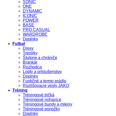
SONIC
ONE
DYNAMIC
ICONIC
POWER
BASE
PRO CASUAL
WARDROBE
Doplnky
Futbal
Dresy
Trenírky
Štulpne a chrániče
Brankár
Rozhodca
Lopty a príslušenstvo
Doplnky
Funkčné a termo prádlo
Rozlišovacie vesty JAKO
Tréning
Tréningové tričká
Tréningové nohavice
Tréningové bundy a mikiny
Tréningové ponožky
Doplnky