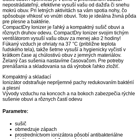
nepostrádateľný, efektívne vysuší vašu od dažďa či snehu
mokrú obuv. Pri letných aktivitách sa vám spotia nohy, čo
spôsobuje vlhkosť vo vnútri obuvi. Toto je ideálna živná pôda
pre plesne a baktérie.
CompactDry Ionizer je ľahký a kompaktný sušič obuvi a
rôznych druhov odevu. CompactDry Ionizer svojim tichým
ventilátorom vysuší vašu obuv za menej ako 2 hodiny!
Fúkaný vzduch je ohriaty na 37 °C (približne teplota
ľudského tela), takže šetrne vysuší a hygienicky vyčistí v
krátkom čase aj chúlostivú obuv z jemných materiálov.
Želaný čas sušenia nastavíme časovačom. Pre potreby
prenášania a skladovania sa dá výrobok ľahko zložiť.
Kompaktný a skladací
Ionizátor odstraňuje nepríjemné pachy redukovaním baktérií
a plesní
Vývody vzduchu na koncoch a na bokoch zabezpečia rýchle
sušenie obuvi a rôznych častí odevu
Parametre:
sušič
obmedzuje zápach
prostredníctvom ionizátora pôsobí antibakteriálne