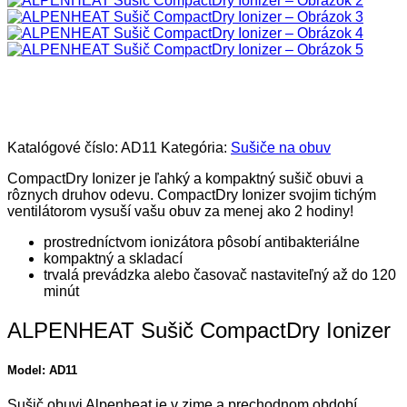
Katalógové číslo:
AD11
Kategória:
Sušiče na obuv
CompactDry Ionizer je ľahký a kompaktný sušič obuvi a
rôznych druhov odevu. CompactDry Ionizer svojim tichým
ventilátorom vysuší vašu obuv za menej ako 2 hodiny!
prostredníctvom ionizátora pôsobí antibakteriálne
kompaktný a skladací
trvalá prevádzka alebo časovač nastaviteľný až do 120
minút
ALPENHEAT Sušič CompactDry Ionizer
Model: AD11
Sušič obuvi Alpenheat je v zime a prechodnom období