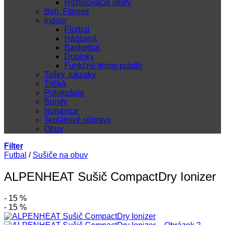
Rozlišovacie vesty
Beh, Fitness
Indoor
Florbal
Hádzaná
Basketbal
Doplnky
Funkčné termo prádlo
Tašky, ruksaky
Tričká
Polokošele
Bundy
Nohavice
Teplákové súpravy
Obuv
Filter
Futbal
/
Sušiče na obuv
ALPENHEAT Sušič CompactDry Ionizer
- 15 %
- 15 %