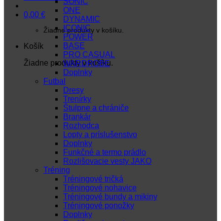
SONIC
ONE
0,00
€
DYNAMIC
ICONIC
Žiadne produkty v košíku.
POWER
BASE
Košík
PRO CASUAL
Žiadne produkty v košíku.
WARDROBE
Doplnky
Futbal
Dresy
Trenírky
Štulpne a chrániče
Brankár
Rozhodca
Lopty a príslušenstvo
Doplnky
Funkčné a termo prádlo
Rozlišovacie vesty JAKO
Tréning
Tréningové tričká
Tréningové nohavice
Tréningové bundy a mikiny
Tréningové ponožky
Doplnky