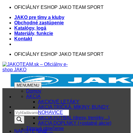
Skip
OFICIÁLNY ESHOP JAKO TEAM SPORT
to
JAKO pre tímy a kluby
content
Obchodné zastúpenie
Katalógy, logá
Materiály, funkcie
Kontakt
OFICIÁLNY ESHOP JAKO TEAM SPORT
MENU
MENU
Domov
AKCIA
AKCIOVÉ LETÁKY
AKCIA TRIČKÁ, MIKINY, BUNDY,
Products
NOHAVICE
search
AKCIA FUTBAL (dresy, trenírky,...)
AKCIA DOPLNKY (+ostatné akcie)
Tímové oblečenie
NAPÍŠTE NÁM