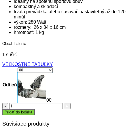
ideálny na spotenú športovú obuv
kompaktný a skladací
trvalá prevádzka alebo časovač nastaviteľný až do 120
minút
výkon: 280 Watt
rozmery: 26 x 34 x 16 cm
hmotnosť: 1 kg
Obsah balenia:
1 sušič
VEĽKOSTNÉ TABUĽKY
Odtieň
00
množstvo
ALPENHEAT
Pridať do košíka
Sušič
CompactDry
Súvisiace produkty
Ionizer