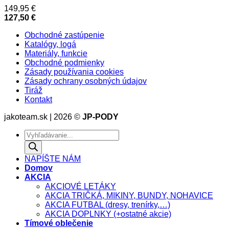
149,95
€
127,50
€
Obchodné zastúpenie
Katalógy, logá
Materiály, funkcie
Obchodné podmienky
Zásady používania cookies
Zásady ochrany osobných údajov
Tiráž
Kontakt
jakoteam.sk | 2026 ©
JP-PODY
Products
search
NAPÍŠTE NÁM
Domov
AKCIA
AKCIOVÉ LETÁKY
AKCIA TRIČKÁ, MIKINY, BUNDY, NOHAVICE
AKCIA FUTBAL (dresy, trenírky,…)
AKCIA DOPLNKY (+ostatné akcie)
Tímové oblečenie