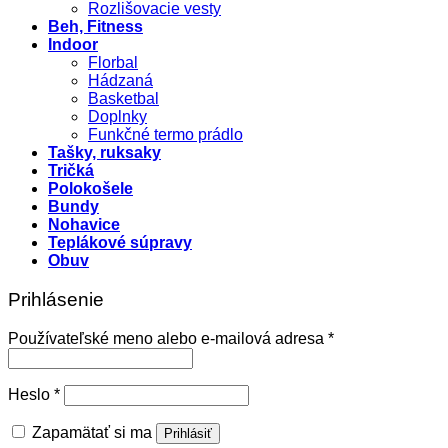
Rozlišovacie vesty
Beh, Fitness
Indoor
Florbal
Hádzaná
Basketbal
Doplnky
Funkčné termo prádlo
Tašky, ruksaky
Tričká
Polokošele
Bundy
Nohavice
Teplákové súpravy
Obuv
Prihlásenie
Povinné
Používateľské meno alebo e-mailová adresa
*
Povinné
Heslo
*
Zapamätať si ma
Prihlásiť