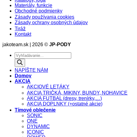
Materiály, funkcie
Obchodné podmienky
Zásady používania cookies
Zásady ochrany osobných údajov
Tiráž
Kontakt
jakoteam.sk | 2026 ©
JP-PODY
Products
search
NAPÍŠTE NÁM
Domov
AKCIA
AKCIOVÉ LETÁKY
AKCIA TRIČKÁ, MIKINY, BUNDY, NOHAVICE
AKCIA FUTBAL (dresy, trenírky,…)
AKCIA DOPLNKY (+ostatné akcie)
Tímové oblečenie
SONIC
ONE
DYNAMIC
ICONIC