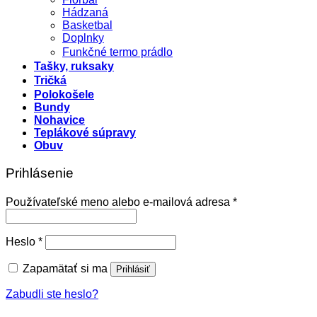
Hádzaná
Basketbal
Doplnky
Funkčné termo prádlo
Tašky, ruksaky
Tričká
Polokošele
Bundy
Nohavice
Teplákové súpravy
Obuv
Prihlásenie
Povinné
Používateľské meno alebo e-mailová adresa
*
Povinné
Heslo
*
Zapamätať si ma
Prihlásiť
Zabudli ste heslo?