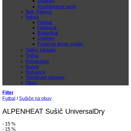
Doplnky
Rozlišovacie vesty
Beh, Fitness
Indoor
Florbal
Hádzaná
Basketbal
Doplnky
Funkčné termo prádlo
Tašky, ruksaky
Tričká
Polokošele
Bundy
Nohavice
Teplákové súpravy
Obuv
Filter
Futbal
/
Sušiče na obuv
ALPENHEAT Sušič UniversalDry
- 15 %
- 15 %