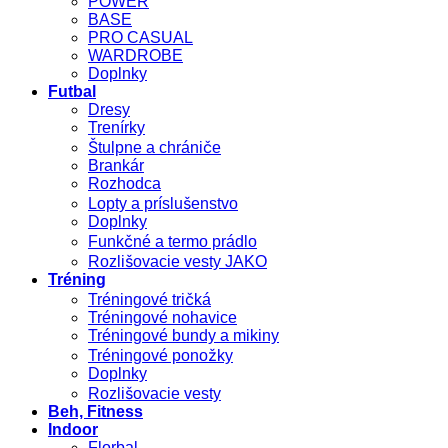
POWER
BASE
PRO CASUAL
WARDROBE
Doplnky
Futbal
Dresy
Trenírky
Štulpne a chrániče
Brankár
Rozhodca
Lopty a príslušenstvo
Doplnky
Funkčné a termo prádlo
Rozlišovacie vesty JAKO
Tréning
Tréningové tričká
Tréningové nohavice
Tréningové bundy a mikiny
Tréningové ponožky
Doplnky
Rozlišovacie vesty
Beh, Fitness
Indoor
Florbal