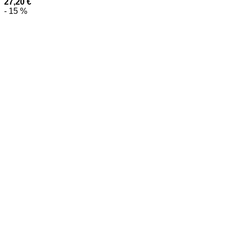
27,20
€
- 15 %