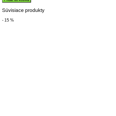
Sušič
UniversalDry
Súvisiace produkty
- 15 %