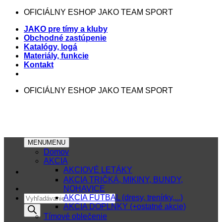
Skip
OFICIÁLNY ESHOP JAKO TEAM SPORT
to
JAKO pre tímy a kluby
content
Obchodné zastúpenie
Katalógy, logá
Materiály, funkcie
Kontakt
OFICIÁLNY ESHOP JAKO TEAM SPORT
MENU
MENU
Domov
AKCIA
AKCIOVÉ LETÁKY
AKCIA TRIČKÁ, MIKINY, BUNDY,
NOHAVICE
Products
AKCIA FUTBAL (dresy, trenírky,...)
search
AKCIA DOPLNKY (+ostatné akcie)
Tímové oblečenie