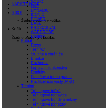
SONIC
NAPÍŠTE NÁM
ONE
DYNAMIC
0,00
€
ICONIC
POWER
Žiadne produkty v košíku.
BASE
PRO CASUAL
Košík
WARDROBE
Doplnky
Žiadne produkty v košíku.
Futbal
Dresy
Trenírky
Štulpne a chrániče
Brankár
Rozhodca
Lopty a príslušenstvo
Doplnky
Funkčné a termo prádlo
Rozlišovacie vesty JAKO
Tréning
Tréningové tričká
Tréningové nohavice
Tréningové bundy a mikiny
Tréningové ponožky