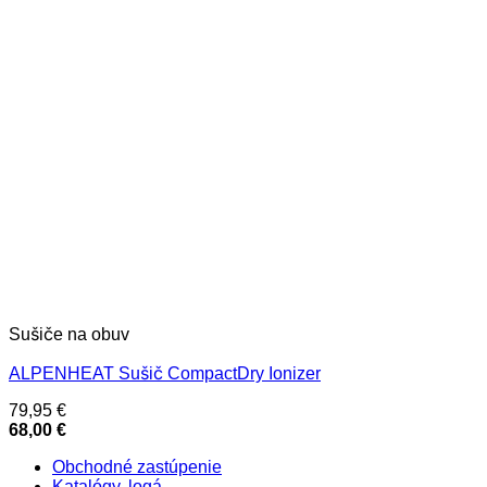
Sušiče na obuv
ALPENHEAT Sušič CompactDry Ionizer
79,95
€
68,00
€
Obchodné zastúpenie
Katalógy, logá