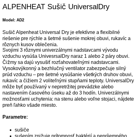
ALPENHEAT Sušič UniversalDry
Model: AD2
Sušič Alpenheat Universal Dry je efektívne a flexibilné
riešenie pre rýchle a šetrné sušenie mokrej obuvi, rukavíc a
rôznych kusov oblečenia.
Svojimi 3 rôznymi univerzálnymi nadstavcami vývodu
vzduchu vysúša UnivesrsalDry naraz 1 alebo 2 páry obuvi.
Čižmy sa dajú vysušiť rozťahovateľnými nadstavcami.
Vysokovýkonný a bezhlučný ventilator zabezpečuje silný
prúd vzduchu – pre šetrné vysúšanie všetkých druhov obuvi,
rukavíc a čižiem 2 voliteľnými stupňami teploty. UniversalDry
môže byť používaný v nepretržitej prevádzke alebo
nastavením časového úseku až do 3 hodín. Univerzálnymi
možnosťami uchytenia: na stenu alebo voľne stojaci, nájdete
preň ľahko všade miesto.
Parametre:
sušiče
sušením znižuje prítomnosť baktérií a nepríjemného