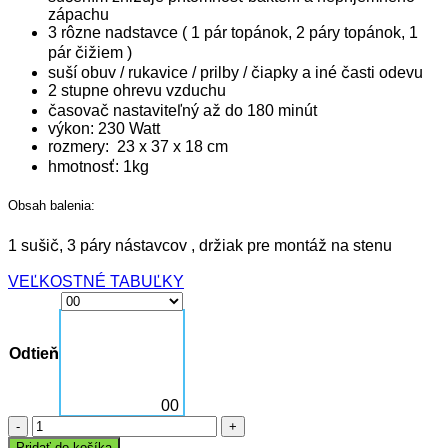
zápachu
3 rôzne nadstavce ( 1 pár topánok, 2 páry topánok, 1
pár čižiem )
suší obuv / rukavice / prilby / čiapky a iné časti odevu
2 stupne ohrevu vzduchu
časovač nastaviteľný až do 180 minút
výkon: 230 Watt
rozmery: 23 x 37 x 18 cm
hmotnosť: 1kg
Obsah balenia:
1 sušič, 3 páry nástavcov , držiak pre montáž na stenu
VEĽKOSTNÉ TABUĽKY
Odtieň
00
množstvo
ALPENHEAT
Pridať do košíka