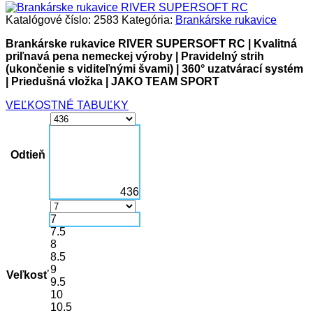
Katalógové číslo:
2583
Kategória:
Brankárske rukavice
Brankárske rukavice RIVER SUPERSOFT RC | Kvalitná
priľnavá
pena nemeckej výroby | Pravidelný strih
(ukončenie s viditeľnými švami) | 360° uzatvárací systém
| Priedušná vložka
| JAKO TEAM SPORT
VEĽKOSTNÉ TABUĽKY
Odtieň
436
7
7.5
8
8.5
9
Veľkosť
9.5
10
10.5