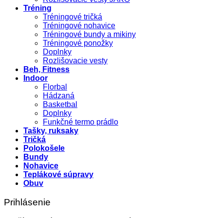
Tréning
Tréningové tričká
Tréningové nohavice
Tréningové bundy a mikiny
Tréningové ponožky
Doplnky
Rozlišovacie vesty
Beh, Fitness
Indoor
Florbal
Hádzaná
Basketbal
Doplnky
Funkčné termo prádlo
Tašky, ruksaky
Tričká
Polokošele
Bundy
Nohavice
Teplákové súpravy
Obuv
Prihlásenie