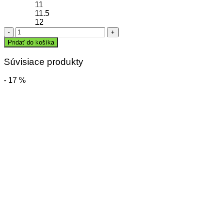
11
11.5
12
množstvo
Brankárske
Pridať do košíka
rukavice
RIVER
Súvisiace produkty
SUPERSOFT
RC
- 17 %