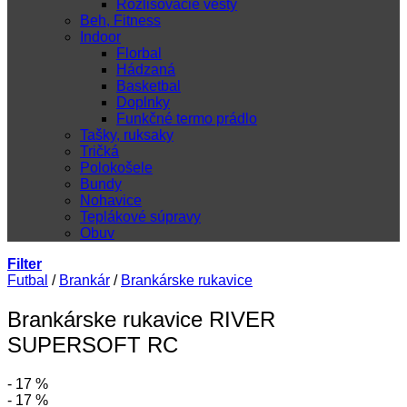
Rozlišovacie vesty
Beh, Fitness
Indoor
Florbal
Hádzaná
Basketbal
Doplnky
Funkčné termo prádlo
Tašky, ruksaky
Tričká
Polokošele
Bundy
Nohavice
Teplákové súpravy
Obuv
Filter
Futbal
/
Brankár
/
Brankárske rukavice
Brankárske rukavice RIVER
SUPERSOFT RC
- 17 %
- 17 %