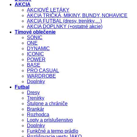
AKCIA
AKCIOVÉ LETÁKY
AKCIA TRIČKÁ, MIKINY, BUNDY, NOHAVICE
AKCIA FUTBAL (dresy, trenírky,…)
AKCIA DOPLNKY (+ostatné akcie)
Tímové oblečenie
SONIC
ONE
DYNAMIC
ICONIC
POWER
BASE
PRO CASUAL
WARDROBE
Doplnky
Futbal
Dresy
Trenírky
Štulpne a chrániče
Brankár
Rozhodca
Lopty a príslušenstvo
Doplnky
Funkčné a termo prádlo
Rozlišovacie vesty JAKO