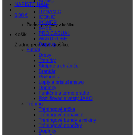
SONIC
NAPÍŠTE NÁM
ONE
DYNAMIC
0,00
€
ICONIC
POWER
Žiadne produkty v košíku.
BASE
PRO CASUAL
Košík
WARDROBE
Doplnky
Žiadne produkty v košíku.
Futbal
Dresy
Trenírky
Štulpne a chrániče
Brankár
Rozhodca
Lopty a príslušenstvo
Doplnky
Funkčné a termo prádlo
Rozlišovacie vesty JAKO
Tréning
Tréningové tričká
Tréningové nohavice
Tréningové bundy a mikiny
Tréningové ponožky
Doplnky